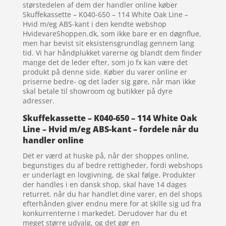
størstedelen af dem der handler online køber
Skuffekassette – K040-650 – 114 White Oak Line –
Hvid m/eg ABS-kant i den kendte webshop
HvidevareShoppen.dk, som ikke bare er en døgnflue,
men har bevist sit eksistensgrundlag gennem lang
tid. Vi har håndplukket varerne og blandt dem finder
mange det de leder efter, som jo fx kan være det
produkt på denne side. Køber du varer online er
priserne bedre- og det lader sig gøre, når man ikke
skal betale til showroom og butikker på dyre
adresser.
Skuffekassette – K040-650 – 114 White Oak
Line – Hvid m/eg ABS-kant – fordele når du
handler online
Det er værd at huske på, når der shoppes online,
begunstiges du af bedre rettigheder, fordi webshops
er underlagt en lovgivning, de skal følge. Produkter
der handles i en dansk shop, skal have 14 dages
returret. når du har handlet dine varer, en del shops
efterhånden giver endnu mere for at skille sig ud fra
konkurrenterne i markedet. Derudover har du et
meget større udvalg, og det gør en