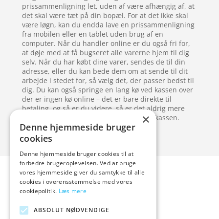
prissammenligning let, uden af være afhængig af, at
det skal være tæt på din bopæl. For at det ikke skal
være løgn, kan du endda lave en prissammenligning
fra mobilen eller en tablet uden brug af en
computer. Når du handler online er du også fri for,
at døje med at få bugseret alle varerne hjem til dig
selv. Når du har købt dine varer, sendes de til din
adresse, eller du kan bede dem om at sende til dit
arbejde i stedet for, så vælg det, der passer bedst til
dig. Du kan også springe en lang kø ved kassen over
der er ingen kø online – det er bare direkte til
betaling, og så er du videre, så er det aldrig mere
×
ubehaget ved at stå alt for tæt i en kø til kassen.
Denne hjemmeside bruger
cookies
Denne hjemmeside bruger cookies til at
Forside
Artikler
forbedre brugeroplevelsen. Ved at bruge
vores hjemmeside giver du samtykke til alle
Varer
cookies i overensstemmelse med vores
Blog
cookiepolitik.
Læs mere
Kontakt
ABSOLUT NØDVENDIGE