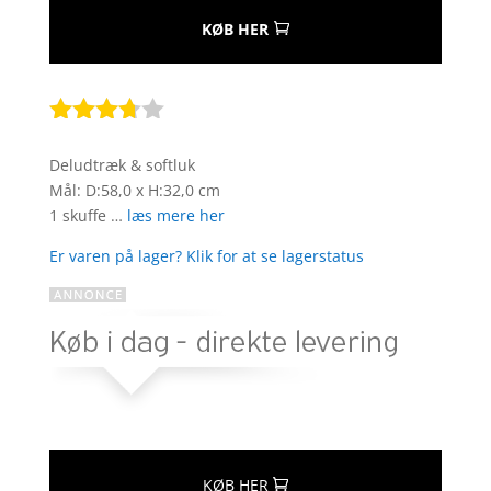
KØB HER
Bedømt
som
Deludtræk & softluk
3.6
ud
Mål: D:58,0 x H:32,0 cm
af 5
1 skuffe …
læs mere her
baseret
på
Er varen på lager? Klik for at se lagerstatus
kundebe
dømmel
ser
KØB HER