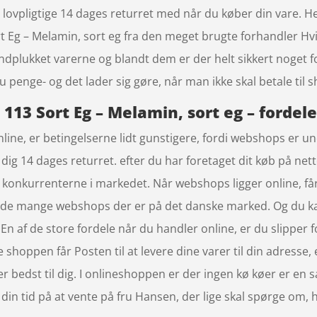
 lovpligtige 14 dages returret med når du køber din vare. 
rt Eg – Melamin, sort eg fra den meget brugte forhandler H
 håndplukket varerne og blandt dem er der helt sikkert noget 
 penge- og det lader sig gøre, når man ikke skal betale til
 113 Sort Eg – Melamin, sort eg – fordel
line, er betingelserne lidt gunstigere, fordi webshops er un
dig 14 dages returret. efter du har foretaget dit køb på net
ra konkurrenterne i markedet. Når webshops ligger online, får
, i de mange webshops der er på det danske marked. Og du k
n af de store fordele når du handler online, er du slipper fo
e shoppen får Posten til at levere dine varer til din adresse,
er bedst til dig. I onlineshoppen er der ingen kø køer er en s
in tid på at vente på fru Hansen, der lige skal spørge om, h