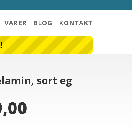
VARER
BLOG
KONTAKT
!
elamin, sort eg
,00