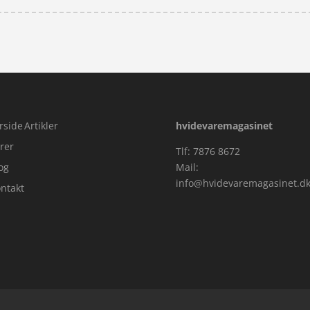
rside
Artikler
hvidevaremagasinet
rer
Tlf: 7876 8672
og
Mail:
info@hvidevaremagasinet.d
ntakt