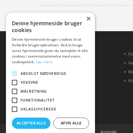
×
Denne hjemmeside bruger
cookies
Denne hjemmeside bruger cookies til at
forbedre brugeroplevelsen. Ved at bruge
vores hjemmeside giver du samtykke til alle
Fo
cookies i overensstemmelse med vores
cookiepolitik.
Læs mere
Va
Bl
ABSOLUT NØDVENDIGE
Ko
YDEEVNE
MÅLRETNING
FUNKTIONALITET
UKLASSIFICEREDE
ACCEPTER ALLE
AFVIS ALLE
Cookie- og privatlivspolitik
Kontakt