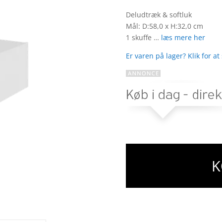
Bedømt
som
4.5
Deludtræk & softluk
ud af 5
Mål: D:58,0 x H:32,0 cm
baseret
1 skuffe …
læs mere her
på
kundebedø
Er varen på lager? Klik for at
mmelser
K