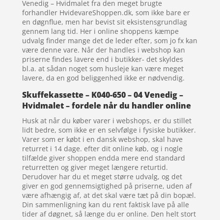
Venedig – Hvidmalet fra den meget brugte
forhandler HvidevareShoppen.dk, som ikke bare er
en døgnflue, men har bevist sit eksistensgrundlag
gennem lang tid. Her i online shoppens kæmpe
udvalg finder mange det de leder efter, som jo fx kan
være denne vare. Når der handles i webshop kan
priserne findes lavere end i butikker- det skyldes
bl.a. at sådan noget som husleje kan være meget
lavere, da en god beliggenhed ikke er nødvendig.
Skuffekassette – K040-650 – 04 Venedig –
Hvidmalet – fordele når du handler online
Husk at når du køber varer i webshops, er du stillet
lidt bedre, som ikke er en selvfølge i fysiske butikker.
Varer som er købt i en dansk webshop, skal have
returret i 14 dage. efter dit online køb, og i nogle
tilfælde giver shoppen endda mere end standard
returretten og giver meget længere returtid.
Derudover har du et meget større udvalg, og det
giver en god gennemsigtighed på priserne, uden af
være afhængig af, at det skal være tæt på din bopæl.
Din sammenligning kan du rent faktisk lave på alle
tider af døgnet, så længe du er online. Den helt stort