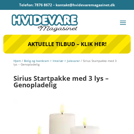
Telefon: 7876 8672 –
kontakt@hvidevaremagasinet.dk
AKTUELLE TILBUD – KLIK HER!
Hjem
/
Bolig og Isenkram > Interiør > Julevarer
/ Sirius Startpakke med 3
lys – Genopladelig
Sirius Startpakke med 3 lys –
Genopladelig