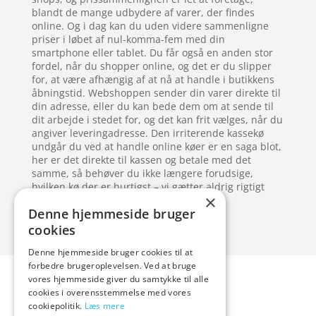
blandt de mange udbydere af varer, der findes
online. Og i dag kan du uden videre sammenligne
priser i løbet af nul-komma-fem med din
smartphone eller tablet. Du får også en anden stor
fordel, når du shopper online, og det er du slipper
for, at være afhængig af at nå at handle i butikkens
åbningstid. Webshoppen sender din varer direkte til
din adresse, eller du kan bede dem om at sende til
dit arbejde i stedet for, og det kan frit vælges, når du
angiver leveringadresse. Den irriterende kassekø
undgår du ved at handle online køer er en saga blot,
her er det direkte til kassen og betale med det
samme, så behøver du ikke længere forudsige,
hvilken kø der er hurtigst – vi gætter aldrig rigtigt
×
alligevel.
Denne hjemmeside bruger
cookies
Denne hjemmeside bruger cookies til at
Forside
Artikler
forbedre brugeroplevelsen. Ved at bruge
vores hjemmeside giver du samtykke til alle
Varer
cookies i overensstemmelse med vores
Blog
cookiepolitik.
Læs mere