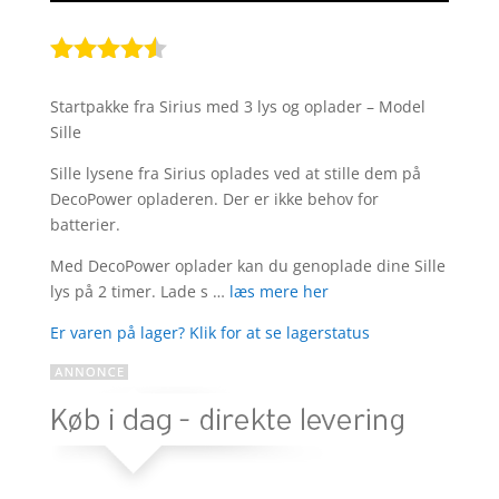
Bedømt
som
4.4
Startpakke fra Sirius med 3 lys og oplader – Model
ud af 5
Sille
baseret
på
Sille lysene fra Sirius oplades ved at stille dem på
kundebedø
DecoPower opladeren. Der er ikke behov for
mmelser
batterier.
Med DecoPower oplader kan du genoplade dine Sille
lys på 2 timer. Lade s …
læs mere her
Er varen på lager? Klik for at se lagerstatus