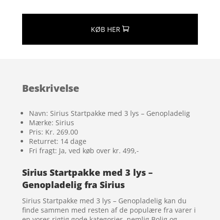
KØB HER
Beskrivelse
Navn: Sirius Startpakke med 3 lys – Genopladelig
Mærke: Sirius
Pris: Kr. 269.00
Returret: 14 dage
Fri fragt: Ja, ved køb over kr. 499,-
Sirius Startpakke med 3 lys –
Genopladelig fra Sirius
Sirius Startpakke med 3 lys – Genopladelig kan du
finde sammen med resten af de populære fra varer i
en vores rigtig gode kategorier, nemlig Bolig og