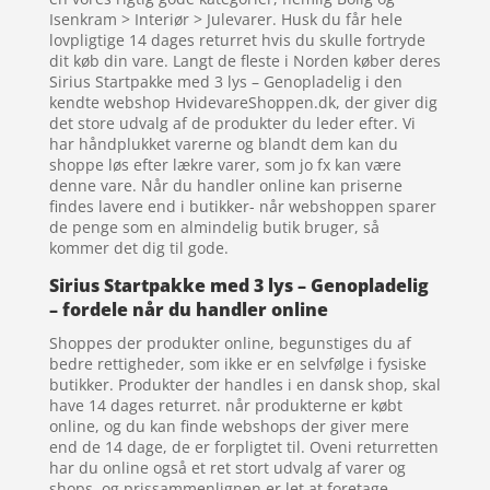
Isenkram > Interiør > Julevarer. Husk du får hele
lovpligtige 14 dages returret hvis du skulle fortryde
dit køb din vare. Langt de fleste i Norden køber deres
Sirius Startpakke med 3 lys – Genopladelig i den
kendte webshop HvidevareShoppen.dk, der giver dig
det store udvalg af de produkter du leder efter. Vi
har håndplukket varerne og blandt dem kan du
shoppe løs efter lækre varer, som jo fx kan være
denne vare. Når du handler online kan priserne
findes lavere end i butikker- når webshoppen sparer
de penge som en almindelig butik bruger, så
kommer det dig til gode.
Sirius Startpakke med 3 lys – Genopladelig
– fordele når du handler online
Shoppes der produkter online, begunstiges du af
bedre rettigheder, som ikke er en selvfølge i fysiske
butikker. Produkter der handles i en dansk shop, skal
have 14 dages returret. når produkterne er købt
online, og du kan finde webshops der giver mere
end de 14 dage, de er forpligtet til. Oveni returretten
har du online også et ret stort udvalg af varer og
shops, og prissammenlignen er let at foretage,