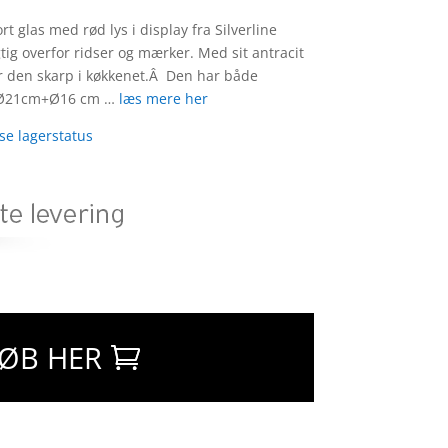
t glas med rød lys i display fra Silverline
g overfor ridser og mærker. Med sit antracit
år den skarp i køkkenet.Â Den har både
d Ø21cm+Ø16 cm …
læs mere her
 se lagerstatus
ØB HER