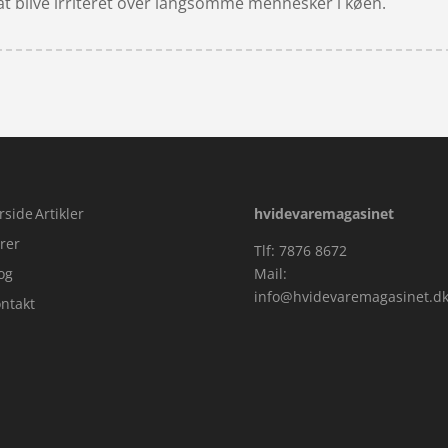
at blive irriteret over langsomme mennesker i køen.
rside
Artikler
hvidevaremagasinet
rer
Tlf: 7876 8672
og
Mail:
info@hvidevaremagasinet.d
ntakt