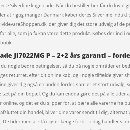
 > Silverline kogeplade. Når du bestiller her får du lovplig
der at rigtig mange i Danmark køber deres Silverline Indukt
videvareShoppen.dk, der giver dig det store udvalg af de pr
r alle, som jo fx kan være dette produkt. Købes der ind i 
butik.
ade JI7022MG P – 2+2 års garanti – ford
du nogle bedre betingelser, så du på nogle områder er bedre 
es returret. efter dit online køb, og i nogle tilfælde giver s
ne giver dig også en anden fordel, som er et stort udvalg, 
e tæt på din bopæl. Og du kan endda gøre det på alle tider a
 online, og det er du slipper for, at bære alle varerne fra 
 afsluttet din handel, bliver dine varer sendt til dig, alternat
g. De tider med at stå i kø er længe forbi – i dag handler vi o