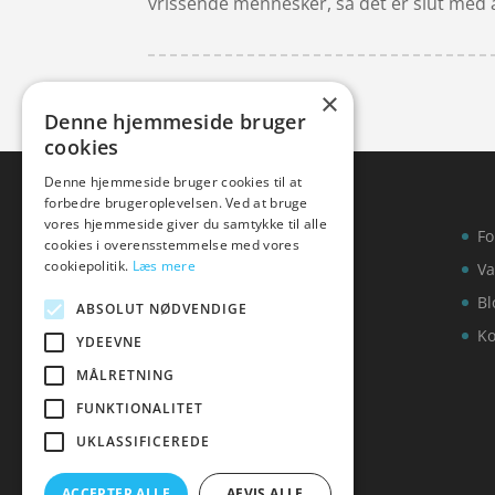
vrissende mennesker, så det er slut med 
×
Denne hjemmeside bruger
cookies
Denne hjemmeside bruger cookies til at
forbedre brugeroplevelsen. Ved at bruge
vores hjemmeside giver du samtykke til alle
Fo
cookies i overensstemmelse med vores
cookiepolitik.
Læs mere
Va
Bl
ABSOLUT NØDVENDIGE
Ko
YDEEVNE
MÅLRETNING
FUNKTIONALITET
UKLASSIFICEREDE
ACCEPTER ALLE
AFVIS ALLE