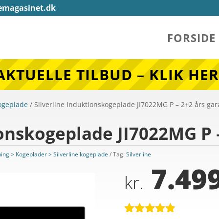
emagasinet.dk
FORSIDE
AKTUELLE TILBUD – KLIK HER
kogeplade
/ Silverline Induktionskogeplade JI7022MG P – 2+2 års gar
ionskogeplade JI7022MG P –
ing > Kogeplader > Silverline kogeplade
Tag:
Silverline
7.499
kr.