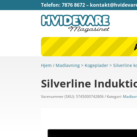
Telefon: 7876 8672 –
kontakt@hvidevar
Hjem
/
Madlavning > Kogeplader > Silverline 
Silverline Indukt
Varenummer (SKU):
5745000742806
Kategori:
Madlavn