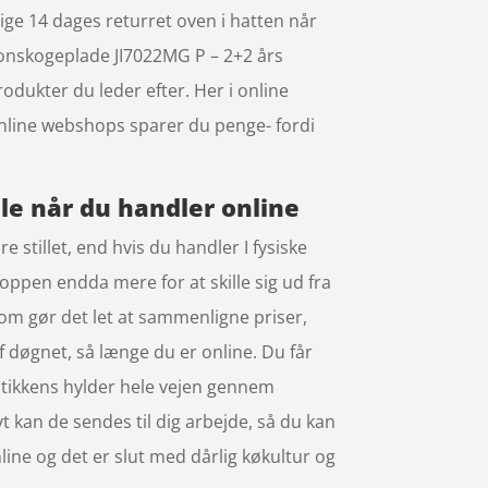
tige 14 dages returret oven i hatten når
ionskogeplade JI7022MG P – 2+2 års
odukter du leder efter. Her i online
online webshops sparer du penge- fordi
ele når du handler online
stillet, end hvis du handler I fysiske
hoppen endda mere for at skille sig ud fra
som gør det let at sammenligne priser,
f døgnet, så længe du er online. Du får
butikkens hylder hele vejen gennem
ivt kan de sendes til dig arbejde, så du kan
nline og det er slut med dårlig køkultur og