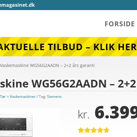
emagasinet.dk
FORSIDE
AKTUELLE TILBUD – KLIK HER
 Vaskemaskine WG56G2AADN – 2+2 års garanti
kine WG56G2AADN – 2+2 
 Tør > Vaskemaskiner
Tag:
Siemens
6.399
kr.