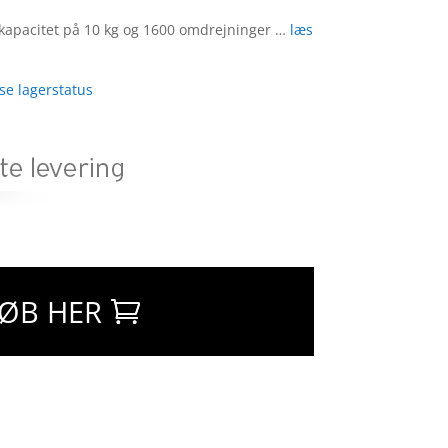
apacitet på 10 kg og 1600 omdrejninger …
læs
 se lagerstatus
ØB HER