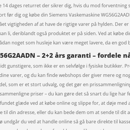
 14 dages returret der sikrer dig, hvis du mod forventning s
gjort før dig og købe din Siemens Vaskemaskine WG56G2AAD
t vigtigheden af at have de rigtige varer på hylden. Der er
kan li, deriblandt også produktet er på siden. Ved at købe d
at sådan noget som husleje kan være meget lavere, da en god
G2AADN – 2+2 års garanti – fordele nå
idt gunstigere, som ikke er en selvfølge i fysiske butikker. 
 dine varer, og du kan finde webshops der giver mere og nogl
del, som er et stort udvalg, og det gør en prissammenligning
t sammenligne priser – du kan gøre det så snart du lige har
fundet glæde ved at købe online og slippe for, at døje med at
 til din adresse, eller du kan bede dem om at sende til dit a
ekø undgår du ved at handle online så gå bare direkte til kas