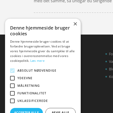
med det samme, så undgår du skrigende u
×
Denne hjemmeside bruger
cookies
Denne hjemmeside bruger cookies til at
forbedre brugeroplevelsen. Ved at bruge
vores hjemmeside giver du samtykke til alle
Fo
cookies i overensstemmelse med vores
cookiepolitik.
Læs mere
Va
Bl
ABSOLUT NØDVENDIGE
Ko
YDEEVNE
MÅLRETNING
FUNKTIONALITET
UKLASSIFICEREDE
ACCEPTER ALLE
AFVIS ALLE