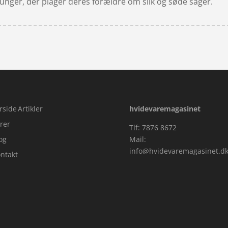
nger, der plager deres forældre om slik og søde sager.
rside
Artikler
hvidevaremagasinet
rer
Tlf: 7876 8672
og
Mail:
info@hvidevaremagasinet.d
ntakt