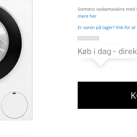
Bedømt
som
4.5
Siemens vaskemaskine med k
ud af 5
mere her
baseret
på
Er varen på lager? Klik for at
kundebedø
mmelser
K