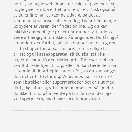
nettet, og nogle webshops har valgt at give mere og
nogle giver endda et helt års returret. Husk også på,
at du online har et kæmpe udvalg, og det at
sammenlligne priser bliver en leg, blandt de mange
udbydere af varer, der findes online. Og du kan
faktisk sammenligne priser når du har lyst, uden at
være afhængig af butikkers åbningstider. Du får også
en anden stor fordel, når du shopper online, og det
er du slipper for, at varens pris er forskellige fra
skiltet og til kasseapparatet, så du skal stå i kø
bagefter for at få den rigtige pris. Dine varer bliver
sendt direkte hjem til dig, eller du kan bede dem om
at sende til dit arbejde i stedet for, så du kan vælge
det, det er lettes for dig. Webshops har ikke en kø
som i butikker eller supermarkeder det er slut med
dårlig køkultur og vrissende mennesker, så spilder
du ikke din tid på at vente på fru Hansen, der lige
skal spørge om, hvad hver enkelt ting koster.