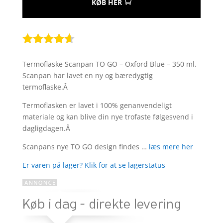
KØB HER
Bedømt
som
4.5
Termoflaske Scanpan TO GO – Oxford Blue – 350 ml.
ud af 5
Scanpan har lavet en ny og bæredygtig
baseret
termoflaske.Â
på
kundebedø
Termoflasken er lavet i 100% genanvendeligt
mmelser
materiale og kan blive din nye trofaste følgesvend i
dagligdagen.Â
Scanpans nye TO GO design findes …
læs mere her
Er varen på lager? Klik for at se lagerstatus