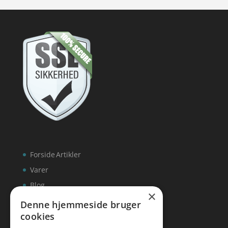
Forside
Artikler
Varer
Blog
×
Kontakt
Denne hjemmeside bruger
cookies