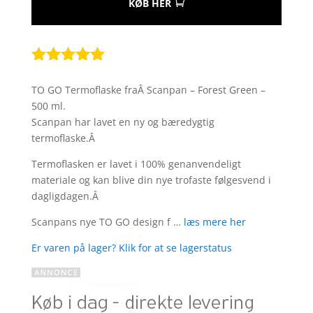
KØB HER
Bedømt
som
5
ud
TO GO Termoflaske fraÂ Scanpan – Forest Green –
af 5
500 ml.
baseret på
Scanpan har lavet en ny og bæredygtig
kundebedøm
termoflaske.Â
melser
Termoflasken er lavet i 100% genanvendeligt
materiale og kan blive din nye trofaste følgesvend i
dagligdagen.Â
Scanpans nye TO GO design f …
læs mere her
Er varen på lager? Klik for at se lagerstatus