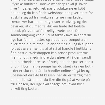
i fysiske butikker. Danske webshops skal jf. loven
give 14 dages returret. når produkterne er købt
online, og du kan finde webshops der giver mere for
at skille sig ud fra konkurrenterne i markedet.
Derudover har du et meget større udvalg, og det
bevirker, at du med få klik kan finde det bedste
tilbud, på tværs af forskellige webshops. Din
sammenligning kan du rent faktisk lave så snart du
lige har fem minutter, og sidder ved computeren
eller med din telefon. En anden ting du også slipper
for, at være afhængig af at nå at handle i butikkens
åbningstid. Webshoppen kan sende produkterne
hjem til dig, medmindre du vælger at få dem sendt
til din arbejdsadresse, så vælg det, der passer bedst
til dig. Hvor mange gange har du stået i kø i en butik
– det er slut nu, når du handler online så gå let og
ubesværet direkte til kassen, når du er færdig med
at handle, så spilder du ikke din tid på at vente på
fru Hansen, der lige skal spørge om, hvad hver
enkelt ting koster.