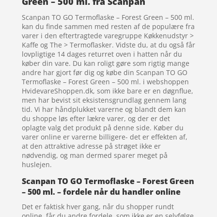
Green – 500 ml. fra Scanpan
Scanpan TO GO Termoflaske – Forest Green – 500 ml.
kan du finde sammen med resten af de populære fra
varer i den eftertragtede varegruppe Køkkenudstyr >
Kaffe og The > Termoflasker. Vidste du, at du også får
lovpligtige 14 dages returret oven i hatten når du
køber din vare. Du kan roligt gøre som rigtig mange
andre har gjort før dig og købe din Scanpan TO GO
Termoflaske – Forest Green – 500 ml. i webshoppen
HvidevareShoppen.dk, som ikke bare er en døgnflue,
men har bevist sit eksistensgrundlag gennem lang
tid. Vi har håndplukket varerne og blandt dem kan
du shoppe løs efter lækre varer, og der er det
oplagte valg det produkt på denne side. Køber du
varer online er varerne billigere- det er effekten af,
at den attraktive adresse på strøget ikke er
nødvendig, og man dermed sparer meget på
huslejen.
Scanpan TO GO Termoflaske – Forest Green
– 500 ml. – fordele når du handler online
Det er faktisk hver gang, når du shopper rundt
online, får du andre fordele, som ikke er en selvfølge