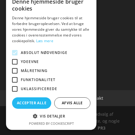
Denne hjemmeside bruger
cookies
Denne hjemmeside bruger cookies til at
forbedre brugeroplevelsen. Ved at bruge
vores hjemmeside giver du samtykke til alle
hvidevaremagasinet
cookies i overensstemmelse med vores
cookiepolitik.
Læs mere
Tlf: 7876 8672
Mail:
info@hvidevaremagasinet.dk
ABSOLUT NØDVENDIGE
YDEEVNE
MÅLRETNING
FUNKTIONALITET
UKLASSIFICEREDE
Cookie- og privatlivspolitik
Kontakt
ACCEPTER ALLE
AFVIS ALLE
Denne hjemmeside samler et bredt udvalg af
VIS DETALJER
spændende varer. Siden er et affiiliatesite, og nogle
POWERED BY COOKIESCRIPT
links kan være affiliatelinks. Web:
PR3