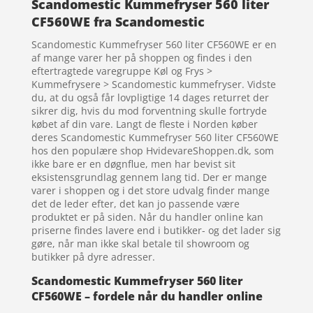
Scandomestic Kummefryser 560 liter
CF560WE fra Scandomestic
Scandomestic Kummefryser 560 liter CF560WE er en
af mange varer her på shoppen og findes i den
eftertragtede varegruppe Køl og Frys >
Kummefrysere > Scandomestic kummefryser. Vidste
du, at du også får lovpligtige 14 dages returret der
sikrer dig, hvis du mod forventning skulle fortryde
købet af din vare. Langt de fleste i Norden køber
deres Scandomestic Kummefryser 560 liter CF560WE
hos den populære shop HvidevareShoppen.dk, som
ikke bare er en døgnflue, men har bevist sit
eksistensgrundlag gennem lang tid. Der er mange
varer i shoppen og i det store udvalg finder mange
det de leder efter, det kan jo passende være
produktet er på siden. Når du handler online kan
priserne findes lavere end i butikker- og det lader sig
gøre, når man ikke skal betale til showroom og
butikker på dyre adresser.
Scandomestic Kummefryser 560 liter
CF560WE – fordele når du handler online