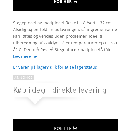
KØB HER
Stegepincet og madpincet Rösle i stål/sort – 32 cm
Alsidig og perfekt i madlavningen, så ingredienserne
kan løftes og vendes uden problemer. Ideel til
tilberedning af skaldyr. Tåler temperaturer op til 260
Â° C. DenneÂ RøsleÂ Stegepincet/madpincetÂ tåler …
læs mere her
Er varen på lager? Klik for at se lagerstatus
KØB HER