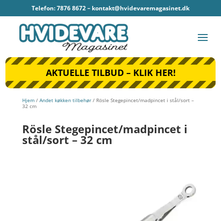
Telefon: 7876 8672 –
kontakt@hvidevaremagasinet.dk
AKTUELLE TILBUD – KLIK HER!
Hjem
/
Andet køkken tilbehør
/ Rösle Stegepincet/madpincet i stål/sort –
32 cm
Rösle Stegepincet/madpincet i
stål/sort – 32 cm