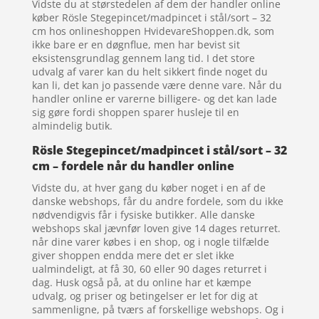
Vidste du at størstedelen af dem der handler online
køber Rösle Stegepincet/madpincet i stål/sort – 32
cm hos onlineshoppen HvidevareShoppen.dk, som
ikke bare er en døgnflue, men har bevist sit
eksistensgrundlag gennem lang tid. I det store
udvalg af varer kan du helt sikkert finde noget du
kan li, det kan jo passende være denne vare. Når du
handler online er varerne billigere- og det kan lade
sig gøre fordi shoppen sparer husleje til en
almindelig butik.
Rösle Stegepincet/madpincet i stål/sort – 32
cm – fordele når du handler online
Vidste du, at hver gang du køber noget i en af de
danske webshops, får du andre fordele, som du ikke
nødvendigvis får i fysiske butikker. Alle danske
webshops skal jævnfør loven give 14 dages returret.
når dine varer købes i en shop, og i nogle tilfælde
giver shoppen endda mere det er slet ikke
ualmindeligt, at få 30, 60 eller 90 dages returret i
dag. Husk også på, at du online har et kæmpe
udvalg, og priser og betingelser er let for dig at
sammenligne, på tværs af forskellige webshops. Og i