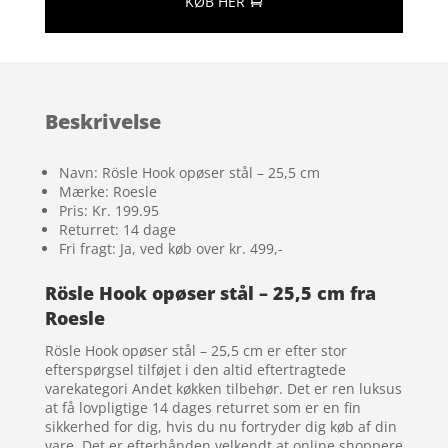
KØB HER
Beskrivelse
Navn: Rösle Hook opøser stål – 25,5 cm
Mærke: Roesle
Pris: Kr. 199.95
Returret: 14 dage
Fri fragt: Ja, ved køb over kr. 499,-
Rösle Hook opøser stål – 25,5 cm fra
Roesle
Rösle Hook opøser stål – 25,5 cm er efter stor
efterspørgsel tilføjet i den altid eftertragtede
varekategori Andet køkken tilbehør. Det er ren luksus
at få lovpligtige 14 dages returret som er en fin
sikkerhed for dig, hvis du nu fortryder dig køb af din
vare. Det er efterhånden velkendt at online shoppere