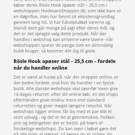
køber deres Rösle Hook opøser stål – 25,5 cm i
webshoppen HvidevareShoppen.dk, som ikke bare er
en døgnflue, men har bevist sit eksistensgrundlag
gennem lang tid. Vi har håndplukket varerne og
blandt dem går mange på jagt efter deres mål, og
der er det oplagte valg dette produkt. Når der
handles i webshop kan priserne være lavere- når
webshoppen sparer de penge som en almindelig
butik bruger, så kommer det dig til gode.
Rösle Hook opøser stål – 25,5 cm – fordele
når du handler online
Det er værd at huske på, når der shoppes online, er
der bedre fordele, end hvis du handler i en fysisk
butik. Alle danske webshops skal jævnfør loven give
14 dages returret. efter dit online køb, en del shops
efterhånden giver endnu mere end standard
returretten og giver meget længere returtid. Når
webshops ligger online, får du med et par klik et
stort udvalg , og det er let at gennemskue, hvilken
pris og betingelser der er bedst, på tværs af
forskellige webshops. Du kan oven i købet gøre det
på alle tider af døgnet, så længe du er online. En