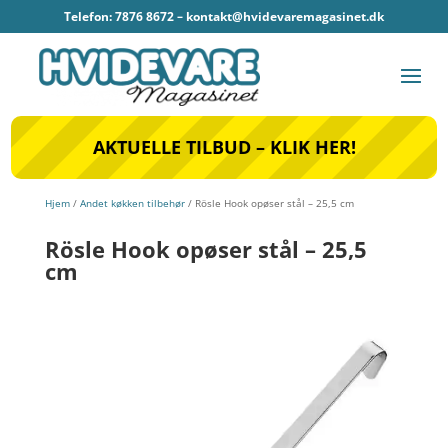
Telefon: 7876 8672 –
kontakt@hvidevaremagasinet.dk
AKTUELLE TILBUD – KLIK HER!
Hjem
/
Andet køkken tilbehør
/ Rösle Hook opøser stål – 25,5 cm
Rösle Hook opøser stål – 25,5
cm