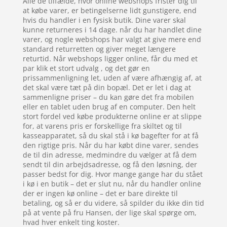
Alle de tilfælde, hvor online webshops frister dig til
at købe varer, er betingelserne lidt gunstigere, end
hvis du handler i en fysisk butik. Dine varer skal
kunne returneres i 14 dage. når du har handlet dine
varer, og nogle webshops har valgt at give mere end
standard returretten og giver meget længere
returtid. Når webshops ligger online, får du med et
par klik et stort udvalg , og det gør en
prissammenligning let, uden af være afhængig af, at
det skal være tæt på din bopæl. Det er let i dag at
sammenligne priser – du kan gøre det fra mobilen
eller en tablet uden brug af en computer. Den helt
stort fordel ved købe produkterne online er at slippe
for, at varens pris er forskellige fra skiltet og til
kasseapparatet, så du skal stå i kø bagefter for at få
den rigtige pris. Når du har købt dine varer, sendes
de til din adresse, medmindre du vælger at få dem
sendt til din arbejdsadresse, og få den løsning, der
passer bedst for dig. Hvor mange gange har du stået
i kø i en butik – det er slut nu, når du handler online
der er ingen kø online – det er bare direkte til
betaling, og så er du videre, så spilder du ikke din tid
på at vente på fru Hansen, der lige skal spørge om,
hvad hver enkelt ting koster.