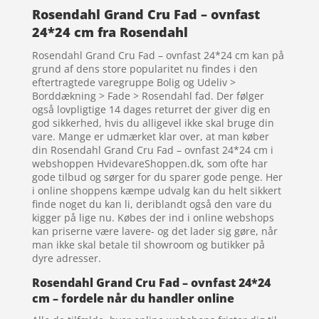
Rosendahl Grand Cru Fad – ovnfast
24*24 cm fra Rosendahl
Rosendahl Grand Cru Fad – ovnfast 24*24 cm kan på
grund af dens store popularitet nu findes i den
eftertragtede varegruppe Bolig og Udeliv >
Borddækning > Fade > Rosendahl fad. Der følger
også lovpligtige 14 dages returret der giver dig en
god sikkerhed, hvis du alligevel ikke skal bruge din
vare. Mange er udmærket klar over, at man køber
din Rosendahl Grand Cru Fad – ovnfast 24*24 cm i
webshoppen HvidevareShoppen.dk, som ofte har
gode tilbud og sørger for du sparer gode penge. Her
i online shoppens kæmpe udvalg kan du helt sikkert
finde noget du kan li, deriblandt også den vare du
kigger på lige nu. Købes der ind i online webshops
kan priserne være lavere- og det lader sig gøre, når
man ikke skal betale til showroom og butikker på
dyre adresser.
Rosendahl Grand Cru Fad – ovnfast 24*24
cm – fordele når du handler online