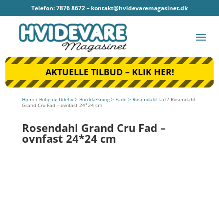
Telefon: 7876 8672 –
kontakt@hvidevaremagasinet.dk
AKTUELLE TILBUD – KLIK HER!
Hjem
/
Bolig og Udeliv > Borddækning > Fade > Rosendahl fad
/ Rosendahl
Grand Cru Fad – ovnfast 24*24 cm
Rosendahl Grand Cru Fad –
ovnfast 24*24 cm