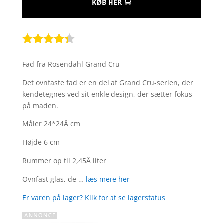
KØB HER
Bedømt
som
4.2
Fad fra Rosendahl Grand Cru
ud af 5
baseret
Det ovnfaste fad er en del af Grand Cru-serien, der
på
kendetegnes ved sit enkle design, der sætter fokus
kundebedø
på maden.
mmelser
Måler 24*24Â cm
Højde 6 cm
Rummer op til 2,45Â liter
Ovnfast glas, de …
læs mere her
Er varen på lager? Klik for at se lagerstatus