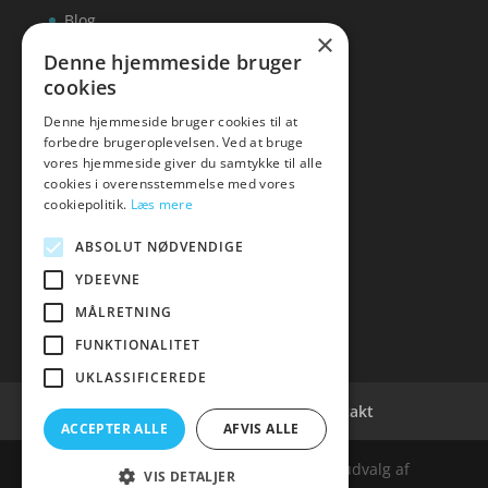
Blog
×
Kontakt
Denne hjemmeside bruger
cookies
Denne hjemmeside bruger cookies til at
forbedre brugeroplevelsen. Ved at bruge
vores hjemmeside giver du samtykke til alle
hvidevaremagasinet
cookies i overensstemmelse med vores
cookiepolitik.
Læs mere
Tlf: 7876 8672
Mail:
info@hvidevaremagasinet.dk
ABSOLUT NØDVENDIGE
YDEEVNE
MÅLRETNING
FUNKTIONALITET
UKLASSIFICEREDE
Cookie- og privatlivspolitik
Kontakt
ACCEPTER ALLE
AFVIS ALLE
Denne hjemmeside samler et bredt udvalg af
VIS DETALJER