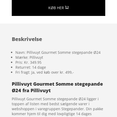
KØB HER
Beskrivelse
Navn: Pillivuyt Gourmet Somme stegepande Ø24
Mærke: Pillivuyt
Pris: Kr. 349.95
Returret: 14 dage
Fri fragt: Ja, ved køb over kr. 499,-
Pillivuyt Gourmet Somme stegepande
Ø24 fra Pillivuyt
Pillivuyt Gourmet Somme stegepande Ø24 ligger i
toppen af listen med bedst sælgende varer i
webshoppen i varegruppen Stegepander. Din pakke
kommer hjem til dig med lovpligtige 14 dages