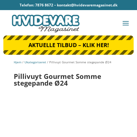
Telefon: 7876 8672 –
kontakt@hvidevaremagasinet.dk
AKTUELLE TILBUD – KLIK HER!
Hjem
/
Ukategoriseret
/ Pillivuyt Gourmet Somme stegepande Ø24
Pillivuyt Gourmet Somme
stegepande Ø24