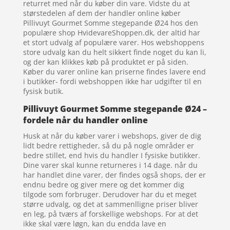
returret med når du køber din vare. Vidste du at
størstedelen af dem der handler online køber
Pillivuyt Gourmet Somme stegepande Ø24 hos den
populære shop HvidevareShoppen.dk, der altid har
et stort udvalg af populære varer. Hos webshoppens
store udvalg kan du helt sikkert finde noget du kan li,
og der kan klikkes køb på produktet er på siden.
Køber du varer online kan priserne findes lavere end
i butikker- fordi webshoppen ikke har udgifter til en
fysisk butik.
Pillivuyt Gourmet Somme stegepande Ø24 –
fordele når du handler online
Husk at når du køber varer i webshops, giver de dig
lidt bedre rettigheder, så du på nogle områder er
bedre stillet, end hvis du handler I fysiske butikker.
Dine varer skal kunne returneres i 14 dage. når du
har handlet dine varer, der findes også shops, der er
endnu bedre og giver mere og det kommer dig
tilgode som forbruger. Derudover har du et meget
større udvalg, og det at sammenlligne priser bliver
en leg, på tværs af forskellige webshops. For at det
ikke skal være løgn, kan du endda lave en