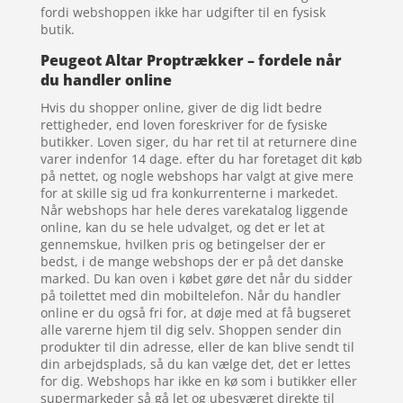
fordi webshoppen ikke har udgifter til en fysisk
butik.
Peugeot Altar Proptrækker – fordele når
du handler online
Hvis du shopper online, giver de dig lidt bedre
rettigheder, end loven foreskriver for de fysiske
butikker. Loven siger, du har ret til at returnere dine
varer indenfor 14 dage. efter du har foretaget dit køb
på nettet, og nogle webshops har valgt at give mere
for at skille sig ud fra konkurrenterne i markedet.
Når webshops har hele deres varekatalog liggende
online, kan du se hele udvalget, og det er let at
gennemskue, hvilken pris og betingelser der er
bedst, i de mange webshops der er på det danske
marked. Du kan oven i købet gøre det når du sidder
på toilettet med din mobiltelefon. Når du handler
online er du også fri for, at døje med at få bugseret
alle varerne hjem til dig selv. Shoppen sender din
produkter til din adresse, eller de kan blive sendt til
din arbejdsplads, så du kan vælge det, det er lettes
for dig. Webshops har ikke en kø som i butikker eller
supermarkeder så gå let og ubesværet direkte til