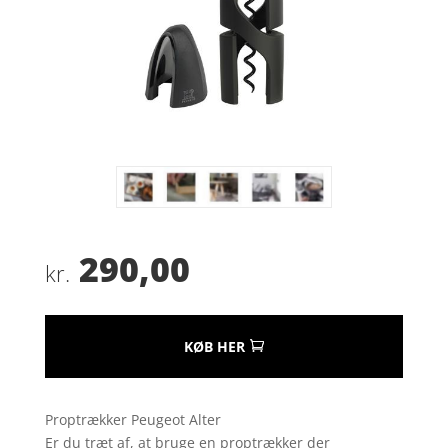
290,00
kr.
KØB HER
Proptrækker Peugeot Alter
Er du træt af, at bruge en proptrækker der