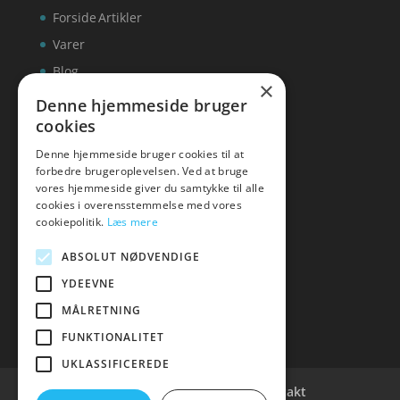
Forside
Artikler
Varer
Blog
×
Kontakt
Denne hjemmeside bruger
cookies
Denne hjemmeside bruger cookies til at
forbedre brugeroplevelsen. Ved at bruge
vores hjemmeside giver du samtykke til alle
hvidevaremagasinet
cookies i overensstemmelse med vores
cookiepolitik.
Læs mere
Tlf: 7876 8672
Mail:
info@hvidevaremagasinet.dk
ABSOLUT NØDVENDIGE
YDEEVNE
MÅLRETNING
FUNKTIONALITET
UKLASSIFICEREDE
Cookie- og privatlivspolitik
Kontakt