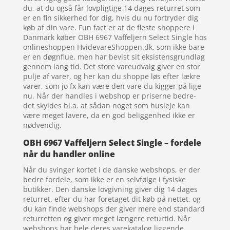
du, at du også får lovpligtige 14 dages returret som
er en fin sikkerhed for dig, hvis du nu fortryder dig
køb af din vare. Fun fact er at de fleste shoppere i
Danmark køber OBH 6967 Vaffeljern Select Single hos
onlineshoppen HvidevareShoppen.dk, som ikke bare
er en døgnflue, men har bevist sit eksistensgrundlag
gennem lang tid. Det store vareudvalg giver en stor
pulje af varer, og her kan du shoppe løs efter lækre
varer, som jo fx kan være den vare du kigger på lige
nu. Når der handles i webshop er priserne bedre-
det skyldes bl.a. at sådan noget som husleje kan
være meget lavere, da en god beliggenhed ikke er
nødvendig.
OBH 6967 Vaffeljern Select Single – fordele
når du handler online
Når du svinger kortet i de danske webshops, er der
bedre fordele, som ikke er en selvfølge i fysiske
butikker. Den danske lovgivning giver dig 14 dages
returret. efter du har foretaget dit køb på nettet, og
du kan finde webshops der giver mere end standard
returretten og giver meget længere returtid. Når
webshops har hele deres varekatalog liggende