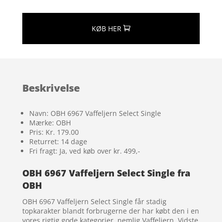
KØB HER
Beskrivelse
Navn: OBH 6967 Vaffeljern Select Single
Mærke: OBH
Pris: Kr. 179.00
Returret: 14 dage
Fri fragt: Ja, ved køb over kr. 499,-
OBH 6967 Vaffeljern Select Single fra
OBH
OBH 6967 Vaffeljern Select Single får stadig
topkarakter blandt forbrugerne der har købt den i en
vores rigtig gode kategorier, nemlig Vaffeljern. Vidste