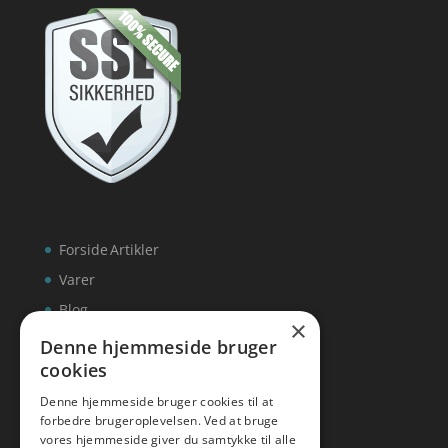
Forside
Artikler
Varer
Blog
×
Kontakt
Denne hjemmeside bruger
cookies
Denne hjemmeside bruger cookies til at
forbedre brugeroplevelsen. Ved at bruge
vores hjemmeside giver du samtykke til alle
hvidevaremagasinet