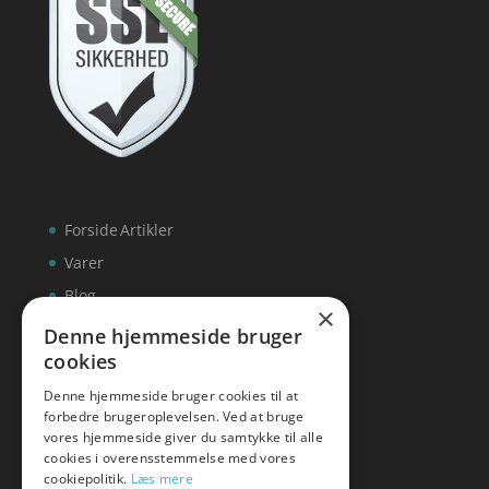
Forside
Artikler
Varer
Blog
×
Kontakt
Denne hjemmeside bruger
cookies
Denne hjemmeside bruger cookies til at
forbedre brugeroplevelsen. Ved at bruge
vores hjemmeside giver du samtykke til alle
hvidevaremagasinet
cookies i overensstemmelse med vores
cookiepolitik.
Læs mere
Tlf: 7876 8672