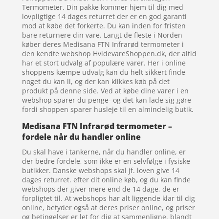
Termometer. Din pakke kommer hjem til dig med
lovpligtige 14 dages returret der er en god garanti
mod at købe det forkerte. Du kan inden for fristen
bare returnere din vare. Langt de fleste i Norden
køber deres Medisana FTN Infrarød termometer i
den kendte webshop HvidevareShoppen.dk, der altid
har et stort udvalg af populære varer. Her i online
shoppens kæmpe udvalg kan du helt sikkert finde
noget du kan li, og der kan klikkes køb på det
produkt på denne side. Ved at købe dine varer i en
webshop sparer du penge- og det kan lade sig gøre
fordi shoppen sparer husleje til en almindelig butik.
Medisana FTN Infrarød termometer –
fordele når du handler online
Du skal have i tankerne, når du handler online, er
der bedre fordele, som ikke er en selvfølge i fysiske
butikker. Danske webshops skal jf. loven give 14
dages returret. efter dit online køb, og du kan finde
webshops der giver mere end de 14 dage, de er
forpligtet til. At webshops har alt liggende klar til dig
online, betyder også at deres priser online, og priser
og betingelser er let for dig at sammenligne, blandt