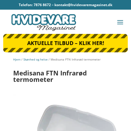
Telefon: 7876 8672 –
kontakt@hvidevaremagasinet.dk
AKTUELLE TILBUD – KLIK HER!
Hjem
/
Skønhed og helse
/ Medisana FTN Infrarød termometer
Medisana FTN Infrarød
termometer