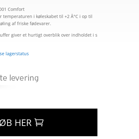
001 Comfort
temperaturen i køleskabet til +2 Â°C i op til
køling af friske fødevarer.
fer giver et hurtigt overblik over indholdet i s
 se lagerstatus
ØB HER