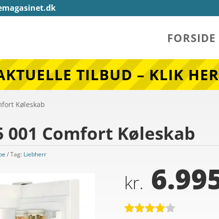
emagasinet.dk
FORSIDE
AKTUELLE TILBUD – KLIK HER
mfort Køleskab
5 001 Comfort Køleskab
be
Tag:
Liebherr
6.995
kr.