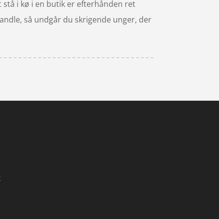
 stå i kø i en butik er efterhånden ret
handle, så undgår du skrigende unger, der
k