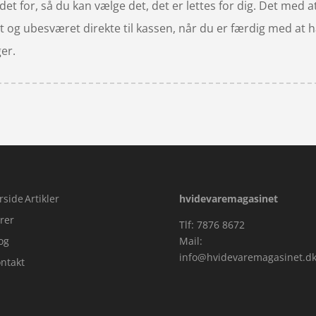
et for, så du kan vælge det, det er lettes for dig. Det med at
t og ubesværet direkte til kassen, når du er færdig med at 
er.
rside
Artikler
hvidevaremagasinet
rer
Tlf: 7876 8672
og
Mail:
info@hvidevaremagasinet.d
ntakt