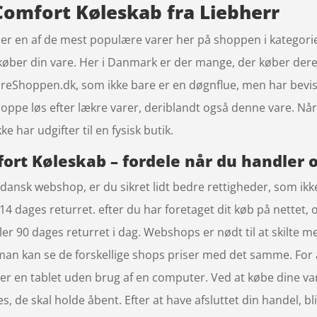
 Comfort Køleskab fra Liebherr
 er en af de mest populære varer her på shoppen i kategor
 køber din vare. Her i Danmark er der mange, der køber der
eShoppen.dk, som ikke bare er en døgnflue, men har bevist
pe løs efter lækre varer, deriblandt også denne vare. Når 
e har udgifter til en fysisk butik.
ort Køleskab – fordele når du handler 
ansk webshop, er du sikret lidt bedre rettigheder, som ikke e
4 dages returret. efter du har foretaget dit køb på nettet,
 eller 90 dages returret i dag. Webshops er nødt til at skilte
 man kan se de forskellige shops priser med det samme. For 
r en tablet uden brug af en computer. Ved at købe dine varer
s, de skal holde åbent. Efter at have afsluttet din handel, bli