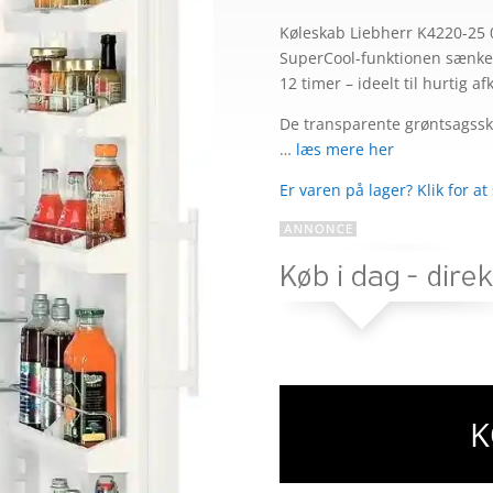
Bedømt
som
4
Køleskab Liebherr K4220-25 
ud af 5
SuperCool-funktionen sænker 
baseret
12 timer – ideelt til hurtig af
på
kundebed
De transparente grøntsagsskuf
ømmels
…
læs mere her
er
Er varen på lager? Klik for at
K