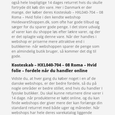
også hele lovpligtige 14 dages returret hvis du skulle
fortryde dit køb din vare. Her i Danmark er der
mange, der køber deres Kosteskab – HXL040-704 – 08
Roma – Hvid folie i den kendte webshop
HvidevareShoppen.dk, som ofte har gode tilbud og
sørger for du sparer gode penge. I det store udvalg
af varer kan du shoppe løs efter lækre varer, og der
er det oplagte valg denne vare. Når der handles i
webshop er priserne mere attraktive end i
butikkerne- når webshoppen sparer de penge som
en almindelig butik bruger, så kommer det dig til
gode.
Kosteskab – HXL040-704 – 08 Roma – Hvid
folie – fordele når du handler online
Vidste du, at hver gang du køber noget i en af de
danske webshops, er der bedre fordele, så du på
nogle områder er bedre stillet, end hvis du handler I
fysiske butikker. Du skal kunne returnere dine varer i
14 dage. når produkterne er købt online, og du kan
finde webshops der giver mere der kan forlænge din
standard returret med både uger og måneder. Når
webshops har hele deres varekatalog liggende