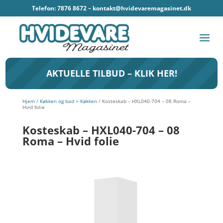
Telefon: 7876 8672 –
kontakt@hvidevaremagasinet.dk
AKTUELLE TILBUD – KLIK HER!
Hjem
/
Køkken og bad > Køkken
/ Kosteskab – HXL040-704 – 08 Roma –
Hvid folie
Kosteskab – HXL040-704 – 08
Roma – Hvid folie