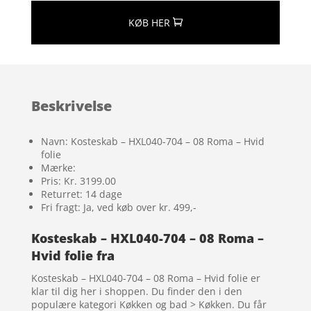
KØB HER
Beskrivelse
Navn: Kosteskab – HXL040-704 – 08 Roma – Hvid
folie
Mærke:
Pris: Kr. 3199.00
Returret: 14 dage
Fri fragt: Ja, ved køb over kr. 499,-
Kosteskab – HXL040-704 – 08 Roma –
Hvid folie fra
Kosteskab – HXL040-704 – 08 Roma – Hvid folie er
klar til dig her i shoppen. Du finder den i den
populære kategori Køkken og bad > Køkken. Du får