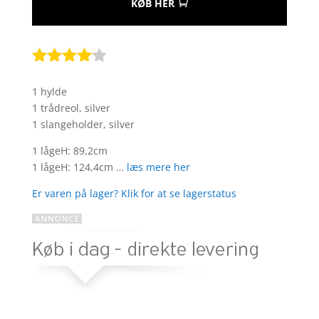
KØB HER
Bedømt
som
4
1 hylde
ud af 5
1 trådreol, silver
baseret
1 slangeholder, silver
på
kundebed
1 lågeH: 89,2cm
ømmels
1 lågeH: 124,4cm …
læs mere her
er
Er varen på lager? Klik for at se lagerstatus