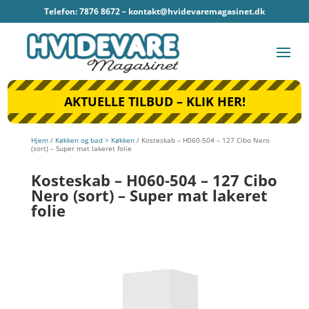
Telefon: 7876 8672 –
kontakt@hvidevaremagasinet.dk
AKTUELLE TILBUD – KLIK HER!
Hjem
/
Køkken og bad > Køkken
/ Kosteskab – H060-504 – 127 Cibo Nero
(sort) – Super mat lakeret folie
Kosteskab – H060-504 – 127 Cibo
Nero (sort) – Super mat lakeret
folie