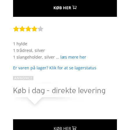
KØB HER
Bedømt
som
4
1 hylde
ud af 5
1 trådreol, silver
baseret
1 slangeholder, silver …
læs mere her
på
kundebed
Er varen på lager? Klik for at se lagerstatus
ømmels
er
KØB HER