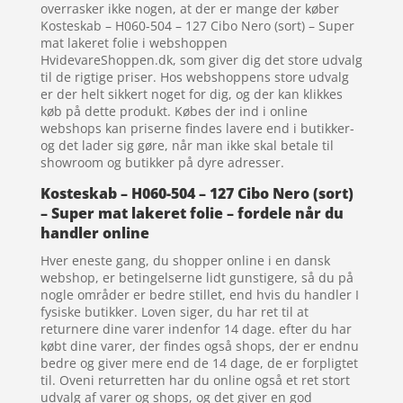
overrasker ikke nogen, at der er mange der køber
Kosteskab – H060-504 – 127 Cibo Nero (sort) – Super
mat lakeret folie i webshoppen
HvidevareShoppen.dk, som giver dig det store udvalg
til de rigtige priser. Hos webshoppens store udvalg
er der helt sikkert noget for dig, og der kan klikkes
køb på dette produkt. Købes der ind i online
webshops kan priserne findes lavere end i butikker-
og det lader sig gøre, når man ikke skal betale til
showroom og butikker på dyre adresser.
Kosteskab – H060-504 – 127 Cibo Nero (sort)
– Super mat lakeret folie – fordele når du
handler online
Hver eneste gang, du shopper online i en dansk
webshop, er betingelserne lidt gunstigere, så du på
nogle områder er bedre stillet, end hvis du handler I
fysiske butikker. Loven siger, du har ret til at
returnere dine varer indenfor 14 dage. efter du har
købt dine varer, der findes også shops, der er endnu
bedre og giver mere end de 14 dage, de er forpligtet
til. Oveni returretten har du online også et ret stort
udvalg af varer og shops, og det giver en god