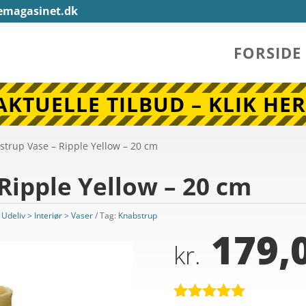
emagasinet.dk
FORSIDE
AKTUELLE TILBUD – KLIK HER
strup Vase – Ripple Yellow – 20 cm
Ripple Yellow – 20 cm
 Udeliv > Interiør > Vaser
Tag:
Knabstrup
179,
kr.