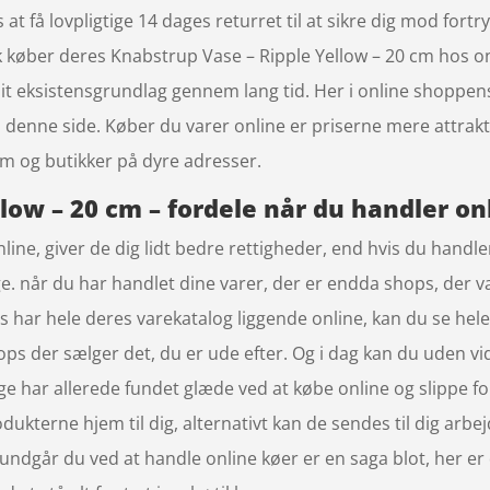
s at få lovpligtige 14 dages returret til at sikre dig mod fort
rk køber deres Knabstrup Vase – Ripple Yellow – 20 cm ho
sit eksistensgrundlag gennem lang tid. Her i online shoppen
 denne side. Køber du varer online er priserne mere attrakti
om og butikker på dyre adresser.
low – 20 cm – fordele når du handler on
ine, giver de dig lidt bedre rettigheder, end hvis du handler 
e. når du har handlet dine varer, der er endda shops, der væl
ar hele deres varekatalog liggende online, kan du se hele u
hops der sælger det, du er ude efter. Og i dag kan du uden v
e har allerede fundet glæde ved at købe online og slippe fo
terne hjem til dig, alternativt kan de sendes til dig arbejd
undgår du ved at handle online køer er en saga blot, her er 