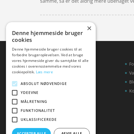
samme, så er det aldrig mere ubehaget ved 
×
Denne hjemmeside bruger
cookies
Denne hjemmeside bruger cookies til at
forbedre brugeroplevelsen. Ved at bruge
vores hjemmeside giver du samtykke til alle
Fo
cookies i overensstemmelse med vores
cookiepolitik.
Læs mere
Va
Bl
ABSOLUT NØDVENDIGE
Ko
YDEEVNE
MÅLRETNING
FUNKTIONALITET
UKLASSIFICEREDE
ACCEPTER ALLE
AFVIS ALLE