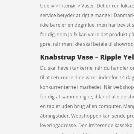
Udeliv > Interiør > Vaser. Det er ren luksu
service betyder at rigtig mange i Danma
ikke bare er en døgnflue, men har bevist 
for dig, som jo fx kan være det produkt på
gøre, når man ikke skal betale til showro
Knabstrup Vase – Ripple Yel
Du skal have i tankerne, når du handler onl
til at returnere dine varer indenfor 14 dag
konkurrenterne i markedet. Når webshops h
for dig at sammenligne, iblandt alle de s
en tablet uden brug af en computer. Mang
åbningstider. Webshoppen kan sende produk
leveringadresse. Den irriterende kassekø 