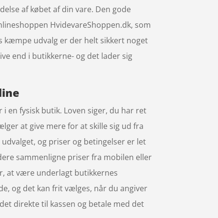
rydelse af købet af din vare. Den gode
s onlineshoppen HvidevareShoppen.dk, som
s kæmpe udvalg er der helt sikkert noget
ve end i butikkerne- og det lader sig
line
i en fysisk butik. Loven siger, du har ret
ger at give mere for at skille sig ud fra
dvalget, og priser og betingelser er let
idere sammenligne priser fra mobilen eller
r, at være underlagt butikkernes
e, og det kan frit vælges, når du angiver
det direkte til kassen og betale med det