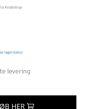
 fra Knabstrup
 se lagerstatus
ØB HER