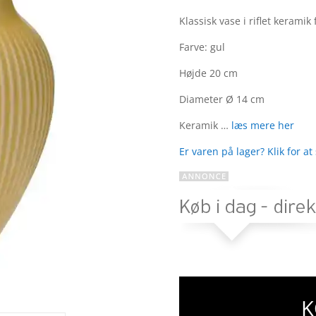
Bedømt
som
4.9
Klassisk vase i riflet keramik
ud af 5
baseret på
Farve: gul
kundebedøm
Højde 20 cm
melser
Diameter Ø 14 cm
Keramik …
læs mere her
Er varen på lager? Klik for at
K