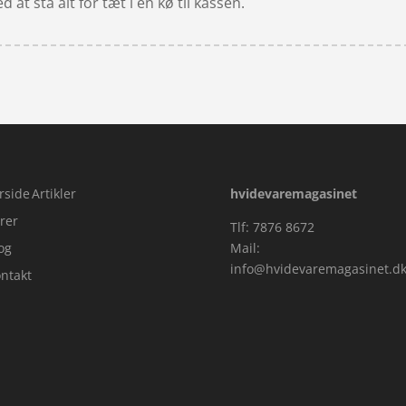
at stå alt for tæt i en kø til kassen.
rside
Artikler
hvidevaremagasinet
rer
Tlf: 7876 8672
og
Mail:
info@hvidevaremagasinet.d
ntakt