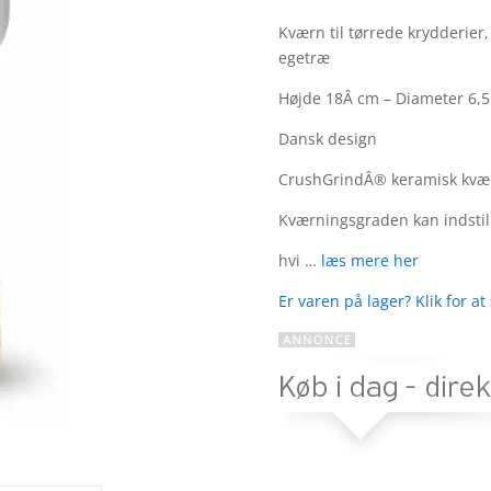
Bedømt
som
Kværn til tørrede krydderier,
3.6
ud
egetræ
af 5
baseret
Højde 18Â cm – Diameter 6,
på
kundebe
Dansk design
dømmel
CrushGrindÂ® keramisk kvær
ser
Kværningsgraden kan indstil
hvi …
læs mere her
Er varen på lager? Klik for at