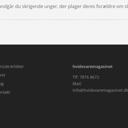
så undgår du skrigende unger, der plager deres forældre om s
rside
Artikler
hvidevaremagasinet
rer
Tlf: 7876 8672
og
Mail:
info@hvidevaremagasinet.d
ntakt