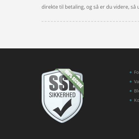
direkte til betaling, og så er du videre, 
Fo
Va
Bl
Ko