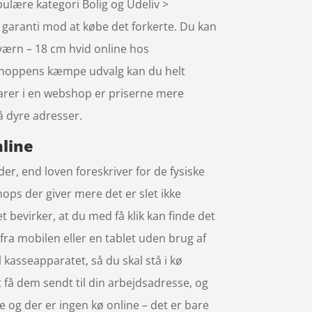
ulære kategori Bolig og Udeliv >
d garanti mod at købe det forkerte. Du kan
værn – 18 cm hvid online hos
 shoppens kæmpe udvalg kan du helt
varer i en webshop er priserne mere
på dyre adresser.
nline
er, end loven foreskriver for de fysiske
ops der giver mere det er slet ikke
t bevirker, at du med få klik kan finde det
ra mobilen eller en tablet uden brug af
l kasseapparatet, så du skal stå i kø
t få dem sendt til din arbejdsadresse, og
ne og der er ingen kø online – det er bare