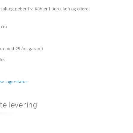
 salt og peber fra Kähler i porcelæn og olieret
5 cm
n med 25 års garanti
les
 se lagerstatus