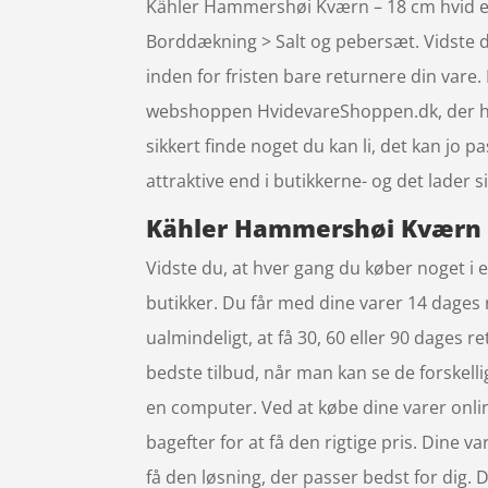
Kähler Hammershøi Kværn – 18 cm hvid er 
Borddækning > Salt og pebersæt. Vidste du
inden for fristen bare returnere din var
webshoppen HvidevareShoppen.dk, der har
sikkert finde noget du kan li, det kan jo
attraktive end i butikkerne- og det lader 
Kähler Hammershøi Kværn – 
Vidste du, at hver gang du køber noget i 
butikker. Du får med dine varer 14 dages r
ualmindeligt, at få 30, 60 eller 90 dages r
bedste tilbud, når man kan se de forskel
en computer. Ved at købe dine varer online, 
bagefter for at få den rigtige pris. Dine 
få den løsning, der passer bedst for dig. D