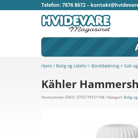
Telefon: 7876 8672 –
kontakt@hvidevar
Hjem
/
Bolig og Udeliv > Borddækning > Salt o
Kähler Hammershø
Varenummer (SKU):
5703779151168
Kategori:
Bolig o