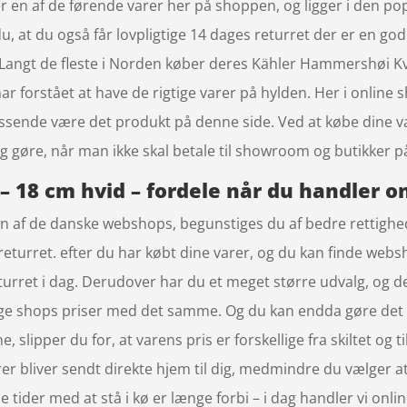
en af de førende varer her på shoppen, og ligger i den pop
, at du også får lovpligtige 14 dages returret der er en go
e. Langt de fleste i Norden køber deres Kähler Hammershøi K
 forstået at have de rigtige varer på hylden. Her i online
 passende være det produkt på denne side. Ved at købe dine 
sig gøre, når man ikke skal betale til showroom og butikker 
18 cm hvid – fordele når du handler o
en af de danske webshops, begunstiges du af bedre rettighed
eturret. efter du har købt dine varer, og du kan finde websh
eturret i dag. Derudover har du et meget større udvalg, og de
lige shops priser med det samme. Og du kan endda gøre det f
slipper du for, at varens pris er forskellige fra skiltet og ti
varer bliver sendt direkte hjem til dig, medmindre du vælger a
e tider med at stå i kø er længe forbi – i dag handler vi onli