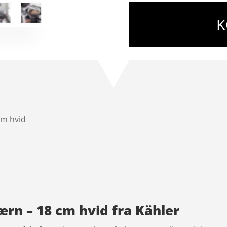
K
cm hvid
n – 18 cm hvid fra Kähler