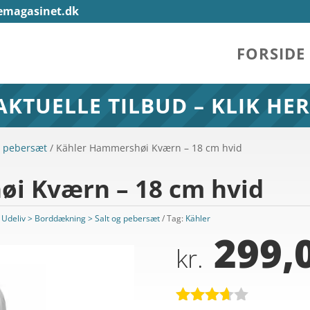
emagasinet.dk
FORSIDE
AKTUELLE TILBUD – KLIK HER
g pebersæt
/ Kähler Hammershøi Kværn – 18 cm hvid
i Kværn – 18 cm hvid
g Udeliv > Borddækning > Salt og pebersæt
Tag:
Kähler
299,
kr.