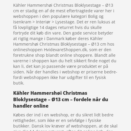
Kähler Hammershøi Christmas Bloklysestage – Ø13
cm er stadig en af de mest eftertragtede varer her i
webshoppen i den populære kategori Bolig og
Isenkram > Interiør > Lysestage. Det er ren luksus at
få lovpligtige 14 dages returret hvis du skulle
fortryde dit køb din vare. Den gode service betyder
at rigtig mange i Danmark køber deres Kähler
Hammershøi Christmas Bloklysestage – Ø13 cm hos
onlineshoppen HvidevareShoppen.dk, som er den
foretrukne shop blandt online shoppere. Blandt alle
varerne i shoppen kan du helt sikkert finde noget du
kan li, det kan jo passende være produktet er på
siden. Når der handles i webshop er priserne bedre-
fordi webshoppen ikke har udgifter til en fysisk
butik.
Kähler Hammershøi Christmas
Bloklysestage – Ø13 cm – fordele når du
handler online
Købes der ind i en webshop, er du sikret lidt bedre
rettigheder, som ikke er en selvfølge i fysiske
butikker. Dansk lov kræver af webshoppen, at de skal