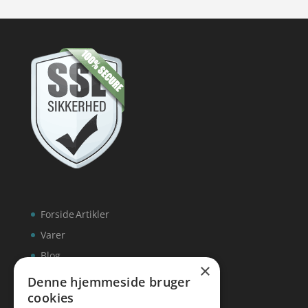
Forside
Artikler
Varer
Blog
×
Kontakt
Denne hjemmeside bruger
cookies