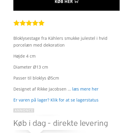
KØB HER
Bedømt
som
5
ud
Bloklysestage fra Kählers smukke julestel i hvid
af 5
porcelæn med dekoration
baseret på
kundebedøm
Højde 4 cm
melser
Diameter Ø13 cm
Passer til bloklys Ø5cm
Designet af Rikke Jacobsen …
læs mere her
Er varen på lager? Klik for at se lagerstatus