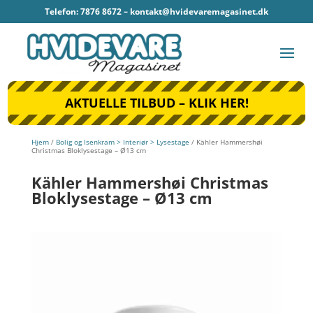
Telefon: 7876 8672 –
kontakt@hvidevaremagasinet.dk
AKTUELLE TILBUD – KLIK HER!
Hjem
/
Bolig og Isenkram > Interiør > Lysestage
/ Kähler Hammershøi
Christmas Bloklysestage – Ø13 cm
Kähler Hammershøi Christmas
Bloklysestage – Ø13 cm