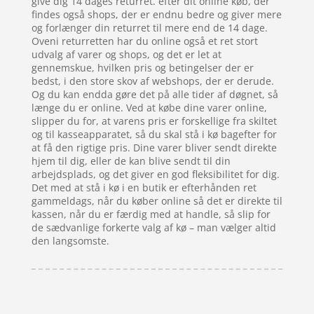
give dig 14 dages returret. efter dit online køb, der
findes også shops, der er endnu bedre og giver mere
og forlænger din returret til mere end de 14 dage.
Oveni returretten har du online også et ret stort
udvalg af varer og shops, og det er let at
gennemskue, hvilken pris og betingelser der er
bedst, i den store skov af webshops, der er derude.
Og du kan endda gøre det på alle tider af døgnet, så
længe du er online. Ved at købe dine varer online,
slipper du for, at varens pris er forskellige fra skiltet
og til kasseapparatet, så du skal stå i kø bagefter for
at få den rigtige pris. Dine varer bliver sendt direkte
hjem til dig, eller de kan blive sendt til din
arbejdsplads, og det giver en god fleksibilitet for dig.
Det med at stå i kø i en butik er efterhånden ret
gammeldags, når du køber online så det er direkte til
kassen, når du er færdig med at handle, så slip for
de sædvanlige forkerte valg af kø – man vælger altid
den langsomste.