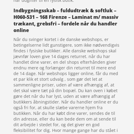
har udgifter til en fysisk butik.
Indbygningsskab – fuldudtræk & softluk –
H060-531 – 168 Firenze – Laminat m/ massiv
trækant, grebsfri – fordele når du handler
online
Når du svinger kortet i de danske webshops, er
betingelserne lidt gunstigere, som ikke nødvendigvis
findes i fysiske butikker. Alle danske webshops skal
jævnfør loven give 14 dages returret. når du har
handlet dine varer, en del shops efterhånden giver
endnu mere og forlænger din returret til mere end
de 14 dage. Når webshops ligger online, får du med
et par klik et stort udvalg , som gør det let at
sammenligne priser, uden af være afhængig af, at
det skal være tæt på din bopæl. Du kan oven i købet
gøre det når du har lyst, uden at være afhængig af
butikkers åbningstider. Når du handler online er du
også fri for, at skulle slæbe varerne hjem fra
butikken. Når du har købt dine varer, sendes de til
din adresse, eller du kan bede dem om at sende til
dit arbejde i stedet for, og det giver en god
fleksibilitet for dig. Hvor mange gange har du stået i