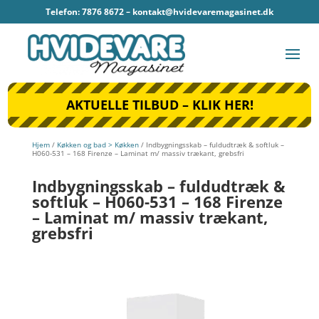
Telefon: 7876 8672 –
kontakt@hvidevaremagasinet.dk
AKTUELLE TILBUD – KLIK HER!
Hjem
/
Køkken og bad > Køkken
/ Indbygningsskab – fuldudtræk & softluk –
H060-531 – 168 Firenze – Laminat m/ massiv trækant, grebsfri
Indbygningsskab – fuldudtræk &
softluk – H060-531 – 168 Firenze
– Laminat m/ massiv trækant,
grebsfri