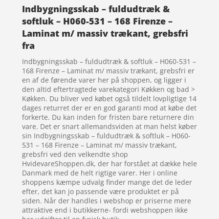
Indbygningsskab – fuldudtræk &
softluk – H060-531 – 168 Firenze –
Laminat m/ massiv trækant, grebsfri
fra
Indbygningsskab – fuldudtræk & softluk – H060-531 –
168 Firenze – Laminat m/ massiv trækant, grebsfri er
en af de førende varer her på shoppen, og ligger i
den altid eftertragtede varekategori Køkken og bad >
Køkken. Du bliver ved købet også tildelt lovpligtige 14
dages returret der er en god garanti mod at købe det
forkerte. Du kan inden for fristen bare returnere din
vare. Det er snart allemandsviden at man helst køber
sin Indbygningsskab – fuldudtræk & softluk – H060-
531 – 168 Firenze – Laminat m/ massiv trækant,
grebsfri ved den velkendte shop
HvidevareShoppen.dk, der har forstået at dække hele
Danmark med de helt rigtige varer. Her i online
shoppens kæmpe udvalg finder mange det de leder
efter, det kan jo passende være produktet er på
siden. Når der handles i webshop er priserne mere
attraktive end i butikkerne- fordi webshoppen ikke