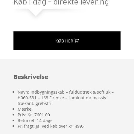
KØB HER
Beskrivelse
Navn: Indbygningsskab – fuldudtræk & softluk –
H060-531 – 168 Firenze – Laminat m/ massiv
trækant, grebsfri
Mærke:
Pris: Kr. 7601.00
Returret: 14 dage
Fri fragt: Ja, ved køb over kr. 499,-