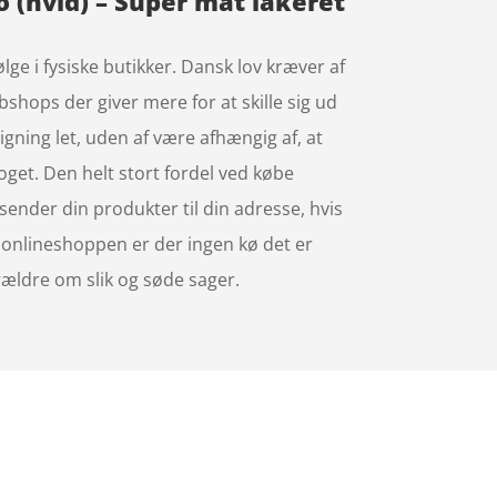
 (hvid) – Super mat lakeret
lge i fysiske butikker. Dansk lov kræver af
shops der giver mere for at skille sig ud
ning let, uden af være afhængig af, at
oget. Den helt stort fordel ved købe
 sender din produkter til din adresse, hvis
 I onlineshoppen er der ingen kø det er
rældre om slik og søde sager.