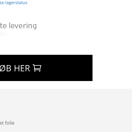
 se lagerstatus
ØB HER
t folie