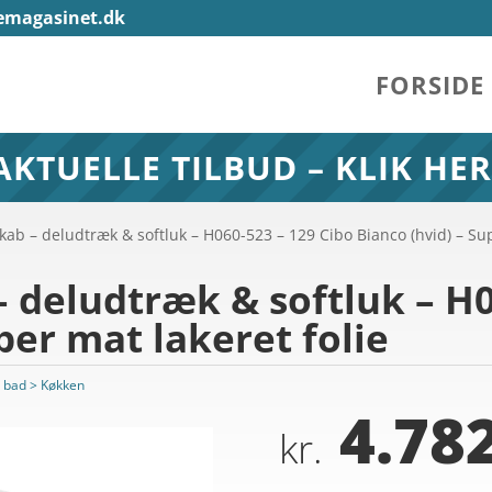
emagasinet.dk
FORSIDE
AKTUELLE TILBUD – KLIK HER
ab – deludtræk & softluk – H060-523 – 129 Cibo Bianco (hvid) – Sup
 deludtræk & softluk – H0
per mat lakeret folie
 bad > Køkken
4.782
kr.