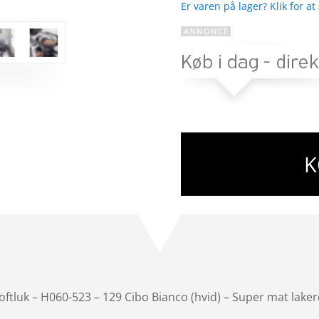
Er varen på lager? Klik for at
K
tluk – H060-523 – 129 Cibo Bianco (hvid) – Super mat lakere