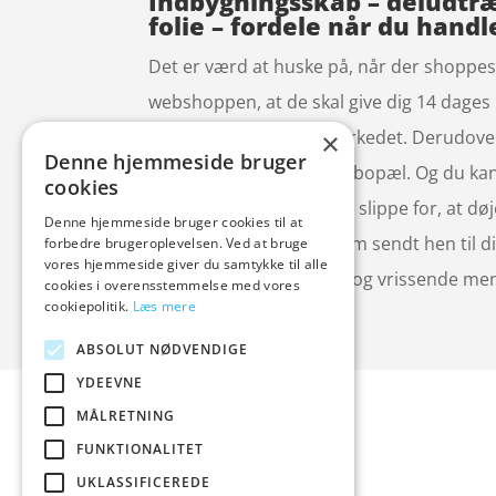
Indbygningsskab – deludtræk
folie – fordele når du handl
Det er værd at huske på, når der shoppes o
webshoppen, at de skal give dig 14 dages r
fra konkurrenterne i markedet. Derudover
×
Denne hjemmeside bruger
det skal være tæt på din bopæl. Og du kan
cookies
produkterne online er at slippe for, at dø
Denne hjemmeside bruger cookies til at
du ikke har valgt at få dem sendt hen til 
forbedre brugeroplevelsen. Ved at bruge
vores hjemmeside giver du samtykke til alle
slut med dårlig køkultur og vrissende me
cookies i overensstemmelse med vores
cookiepolitik.
Læs mere
ABSOLUT NØDVENDIGE
Forside
Artikler
hvidevare
YDEEVNE
Varer
MÅLRETNING
Tlf: 7876 8
Blog
Mail:
info@
FUNKTIONALITET
Kontakt
UKLASSIFICEREDE