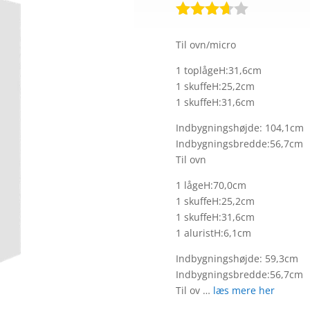
Bedømt
som
Til ovn/micro
3.6
ud
af 5
1 toplågeH:31,6cm
baseret
1 skuffeH:25,2cm
på
1 skuffeH:31,6cm
kundebe
dømmel
Indbygningshøjde: 104,1cm
ser
Indbygningsbredde:56,7cm
Til ovn
1 lågeH:70,0cm
1 skuffeH:25,2cm
1 skuffeH:31,6cm
1 aluristH:6,1cm
Indbygningshøjde: 59,3cm
Indbygningsbredde:56,7cm
Til ov …
læs mere her