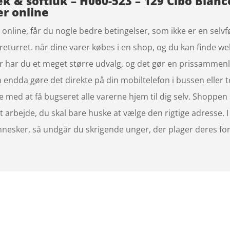
 & softluk – H060-523 – 129 Cibo Bianco
er online
nline, får du nogle bedre betingelser, som ikke er en selvfø
eturret. når dine varer købes i en shop, og du kan finde web
 har du et meget større udvalg, og det gør en prissammenlig
 endda gøre det direkte på din mobiltelefon i bussen eller t
je med at få bugseret alle varerne hjem til dig selv. Shoppen
dit arbejde, du skal bare huske at vælge den rigtige adresse.
nnesker, så undgår du skrigende unger, der plager deres fo
magasinet
672
hvidevaremagasinet.dk