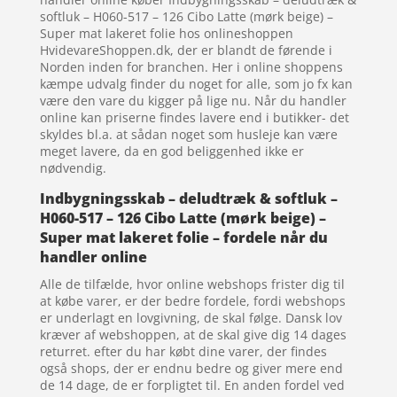
softluk – H060-517 – 126 Cibo Latte (mørk beige) –
Super mat lakeret folie hos onlineshoppen
HvidevareShoppen.dk, der er blandt de førende i
Norden inden for branchen. Her i online shoppens
kæmpe udvalg finder du noget for alle, som jo fx kan
være den vare du kigger på lige nu. Når du handler
online kan priserne findes lavere end i butikker- det
skyldes bl.a. at sådan noget som husleje kan være
meget lavere, da en god beliggenhed ikke er
nødvendig.
Indbygningsskab – deludtræk & softluk –
H060-517 – 126 Cibo Latte (mørk beige) –
Super mat lakeret folie – fordele når du
handler online
Alle de tilfælde, hvor online webshops frister dig til
at købe varer, er der bedre fordele, fordi webshops
er underlagt en lovgivning, de skal følge. Dansk lov
kræver af webshoppen, at de skal give dig 14 dages
returret. efter du har købt dine varer, der findes
også shops, der er endnu bedre og giver mere end
de 14 dage, de er forpligtet til. En anden fordel ved