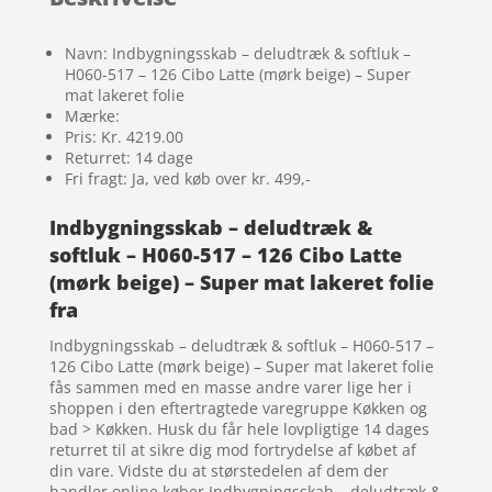
Navn: Indbygningsskab – deludtræk & softluk –
H060-517 – 126 Cibo Latte (mørk beige) – Super
mat lakeret folie
Mærke:
Pris: Kr. 4219.00
Returret: 14 dage
Fri fragt: Ja, ved køb over kr. 499,-
Indbygningsskab – deludtræk &
softluk – H060-517 – 126 Cibo Latte
(mørk beige) – Super mat lakeret folie
fra
Indbygningsskab – deludtræk & softluk – H060-517 –
126 Cibo Latte (mørk beige) – Super mat lakeret folie
fås sammen med en masse andre varer lige her i
shoppen i den eftertragtede varegruppe Køkken og
bad > Køkken. Husk du får hele lovpligtige 14 dages
returret til at sikre dig mod fortrydelse af købet af
din vare. Vidste du at størstedelen af dem der
handler online køber Indbygningsskab – deludtræk &