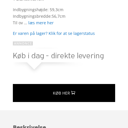
Indbygningshøjde: 59,3cm
Indbygningsbredde:56,7cm
Til ov …
læs mere her
Er varen på lager? Klik for at se lagerstatus
KØB HER
Beskrivelse