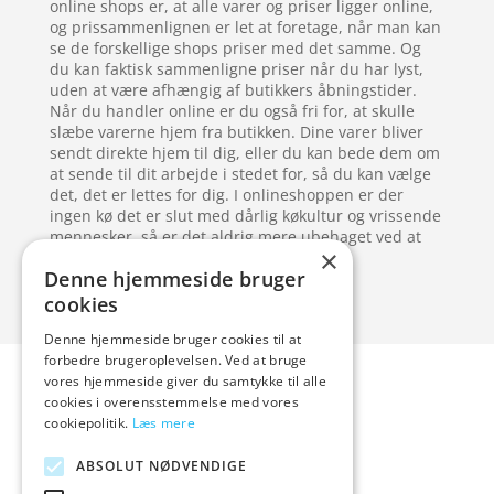
online shops er, at alle varer og priser ligger online,
og prissammenlignen er let at foretage, når man kan
se de forskellige shops priser med det samme. Og
du kan faktisk sammenligne priser når du har lyst,
uden at være afhængig af butikkers åbningstider.
Når du handler online er du også fri for, at skulle
slæbe varerne hjem fra butikken. Dine varer bliver
sendt direkte hjem til dig, eller du kan bede dem om
at sende til dit arbejde i stedet for, så du kan vælge
det, det er lettes for dig. I onlineshoppen er der
ingen kø det er slut med dårlig køkultur og vrissende
mennesker, så er det aldrig mere ubehaget ved at
×
stå alt for tæt i en kø til kassen.
Denne hjemmeside bruger
cookies
Denne hjemmeside bruger cookies til at
Forside
Artikler
forbedre brugeroplevelsen. Ved at bruge
vores hjemmeside giver du samtykke til alle
Varer
cookies i overensstemmelse med vores
Blog
cookiepolitik.
Læs mere
Kontakt
ABSOLUT NØDVENDIGE