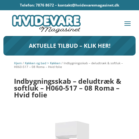
Telefon: 7876 8672 –
kontakt@hvidevaremagasinet.dk
AKTUELLE TILBUD – KLIK HER!
Hjem
/
Køkken og bad > Køkken
/ Indbygningsskab – deludtræk & softluk –
H060-517 – 08 Roma – Hvid folie
Indbygningsskab – deludtræk &
softluk – H060-517 – 08 Roma –
Hvid folie