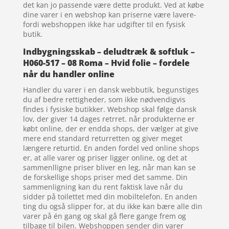
det kan jo passende være dette produkt. Ved at købe
dine varer i en webshop kan priserne være lavere-
fordi webshoppen ikke har udgifter til en fysisk
butik.
Indbygningsskab – deludtræk & softluk –
H060-517 – 08 Roma – Hvid folie – fordele
når du handler online
Handler du varer i en dansk webbutik, begunstiges
du af bedre rettigheder, som ikke nødvendigvis
findes i fysiske butikker. Webshop skal følge dansk
lov, der giver 14 dages retrret. når produkterne er
købt online, der er endda shops, der vælger at give
mere end standard returretten og giver meget
længere returtid. En anden fordel ved online shops
er, at alle varer og priser ligger online, og det at
sammenlligne priser bliver en leg, når man kan se
de forskellige shops priser med det samme. Din
sammenligning kan du rent faktisk lave når du
sidder på toilettet med din mobiltelefon. En anden
ting du også slipper for, at du ikke kan bære alle din
varer på én gang og skal gå flere gange frem og
tilbage til bilen. Webshoppen sender din varer