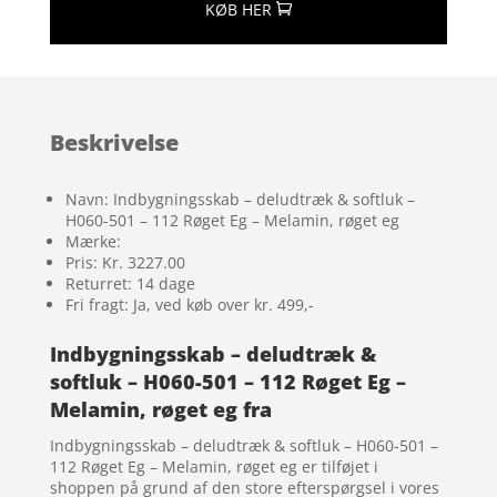
KØB HER
Beskrivelse
Navn: Indbygningsskab – deludtræk & softluk –
H060-501 – 112 Røget Eg – Melamin, røget eg
Mærke:
Pris: Kr. 3227.00
Returret: 14 dage
Fri fragt: Ja, ved køb over kr. 499,-
Indbygningsskab – deludtræk &
softluk – H060-501 – 112 Røget Eg –
Melamin, røget eg fra
Indbygningsskab – deludtræk & softluk – H060-501 –
112 Røget Eg – Melamin, røget eg er tilføjet i
shoppen på grund af den store efterspørgsel i vores