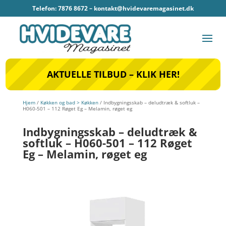
Telefon: 7876 8672 –
kontakt@hvidevaremagasinet.dk
AKTUELLE TILBUD – KLIK HER!
Hjem
/
Køkken og bad > Køkken
/ Indbygningsskab – deludtræk & softluk –
H060-501 – 112 Røget Eg – Melamin, røget eg
Indbygningsskab – deludtræk &
softluk – H060-501 – 112 Røget
Eg – Melamin, røget eg