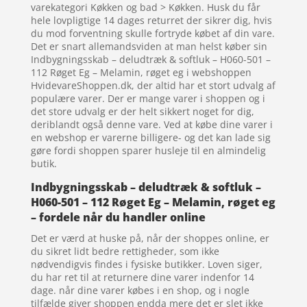
varekategori Køkken og bad > Køkken. Husk du får
hele lovpligtige 14 dages returret der sikrer dig, hvis
du mod forventning skulle fortryde købet af din vare.
Det er snart allemandsviden at man helst køber sin
Indbygningsskab – deludtræk & softluk – H060-501 –
112 Røget Eg – Melamin, røget eg i webshoppen
HvidevareShoppen.dk, der altid har et stort udvalg af
populære varer. Der er mange varer i shoppen og i
det store udvalg er der helt sikkert noget for dig,
deriblandt også denne vare. Ved at købe dine varer i
en webshop er varerne billigere- og det kan lade sig
gøre fordi shoppen sparer husleje til en almindelig
butik.
Indbygningsskab – deludtræk & softluk –
H060-501 – 112 Røget Eg – Melamin, røget eg
– fordele når du handler online
Det er værd at huske på, når der shoppes online, er
du sikret lidt bedre rettigheder, som ikke
nødvendigvis findes i fysiske butikker. Loven siger,
du har ret til at returnere dine varer indenfor 14
dage. når dine varer købes i en shop, og i nogle
tilfælde giver shoppen endda mere det er slet ikke