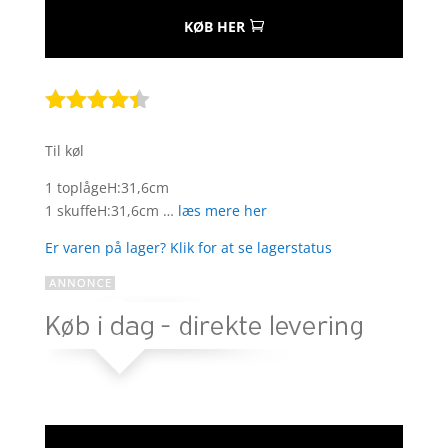
KØB HER
Bedømt
som
4.3
Til køl
ud af 5
baseret
1 toplågeH:31,6cm
på
1 skuffeH:31,6cm …
læs mere her
kundebedø
mmelser
Er varen på lager? Klik for at se lagerstatus