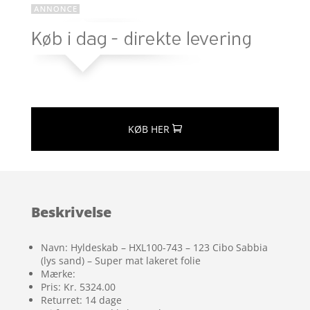
KØB HER
Beskrivelse
Navn: Hyldeskab – HXL100-743 – 123 Cibo Sabbia
(lys sand) – Super mat lakeret folie
Mærke:
Pris: Kr. 5324.00
Returret: 14 dage