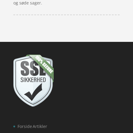
og søde sager.
Forside
Artikler