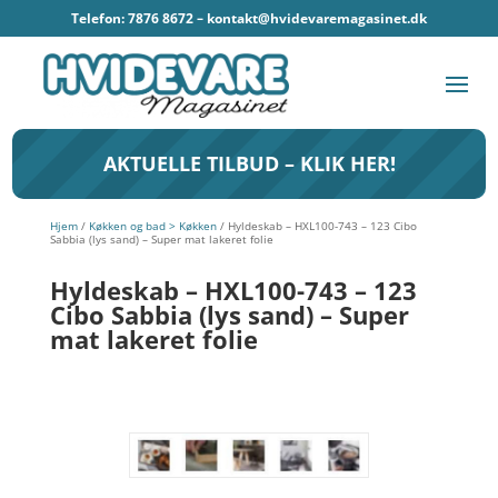
Telefon: 7876 8672 –
kontakt@hvidevaremagasinet.dk
AKTUELLE TILBUD – KLIK HER!
Hjem
/
Køkken og bad > Køkken
/ Hyldeskab – HXL100-743 – 123 Cibo
Sabbia (lys sand) – Super mat lakeret folie
Hyldeskab – HXL100-743 – 123
Cibo Sabbia (lys sand) – Super
mat lakeret folie