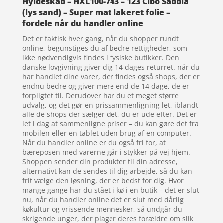
Hyldeskab – HXL100-743 – 123 Cibo Sabbia
(lys sand) – Super mat lakeret folie –
fordele når du handler online
Det er faktisk hver gang, når du shopper rundt
online, begunstiges du af bedre rettigheder, som
ikke nødvendigvis findes i fysiske butikker. Den
danske lovgivning giver dig 14 dages returret. når du
har handlet dine varer, der findes også shops, der er
endnu bedre og giver mere end de 14 dage, de er
forpligtet til. Derudover har du et meget større
udvalg, og det gør en prissammenligning let, iblandt
alle de shops der sælger det, du er ude efter. Det er
let i dag at sammenligne priser – du kan gøre det fra
mobilen eller en tablet uden brug af en computer.
Når du handler online er du også fri for, at
bæreposen med varerne går i stykker på vej hjem.
Shoppen sender din produkter til din adresse,
alternativt kan de sendes til dig arbejde, så du kan
frit vælge den løsning, der er bedst for dig. Hvor
mange gange har du stået i kø i en butik – det er slut
nu, når du handler online det er slut med dårlig
køkultur og vrissende mennesker, så undgår du
skrigende unger, der plager deres forældre om slik