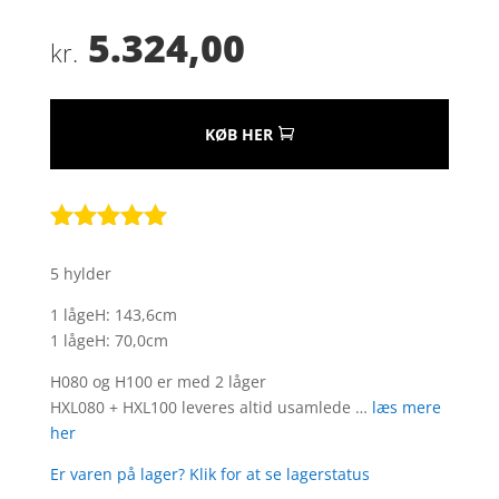
5.324,00
kr.
KØB HER
Bedømt
som
5
ud
5 hylder
af 5
baseret på
1 lågeH: 143,6cm
kundebedøm
1 lågeH: 70,0cm
melser
H080 og H100 er med 2 låger
HXL080 + HXL100 leveres altid usamlede …
læs mere
her
Er varen på lager? Klik for at se lagerstatus