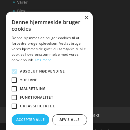
Varer
Blog
×
Kontakt
Denne hjemmeside bruger
cookies
Denne hjemmeside bruger cookies til at
forbedre brugeroplevelsen. Ved at bruge
vores hjemmeside giver du samtykke til alle
hvidevaremagasinet
cookies i overensstemmelse med vores
cookiepolitik.
Læs mere
Tlf: 7876 8672
Mail:
info@hvidevaremagasinet.dk
ABSOLUT NØDVENDIGE
YDEEVNE
MÅLRETNING
FUNKTIONALITET
UKLASSIFICEREDE
Cookie- og privatlivspolitik
Kontakt
ACCEPTER ALLE
AFVIS ALLE