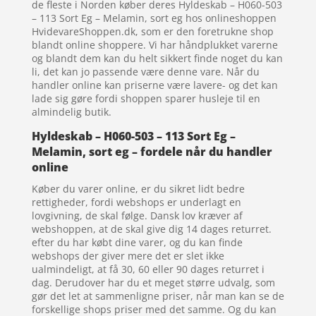
de fleste i Norden køber deres Hyldeskab – H060-503
– 113 Sort Eg – Melamin, sort eg hos onlineshoppen
HvidevareShoppen.dk, som er den foretrukne shop
blandt online shoppere. Vi har håndplukket varerne
og blandt dem kan du helt sikkert finde noget du kan
li, det kan jo passende være denne vare. Når du
handler online kan priserne være lavere- og det kan
lade sig gøre fordi shoppen sparer husleje til en
almindelig butik.
Hyldeskab – H060-503 – 113 Sort Eg –
Melamin, sort eg – fordele når du handler
online
Køber du varer online, er du sikret lidt bedre
rettigheder, fordi webshops er underlagt en
lovgivning, de skal følge. Dansk lov kræver af
webshoppen, at de skal give dig 14 dages returret.
efter du har købt dine varer, og du kan finde
webshops der giver mere det er slet ikke
ualmindeligt, at få 30, 60 eller 90 dages returret i
dag. Derudover har du et meget større udvalg, som
gør det let at sammenligne priser, når man kan se de
forskellige shops priser med det samme. Og du kan