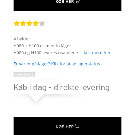
KØB HER
Bedømt
som
4.1
4 hylder
ud af 5
H080 + H100 er med to låger
baseret
H080 og H100 leveres usamlede …
læs mere her
på
kundebedø
Er varen på lager? Klik for at se lagerstatus
mmelser
KØB HER