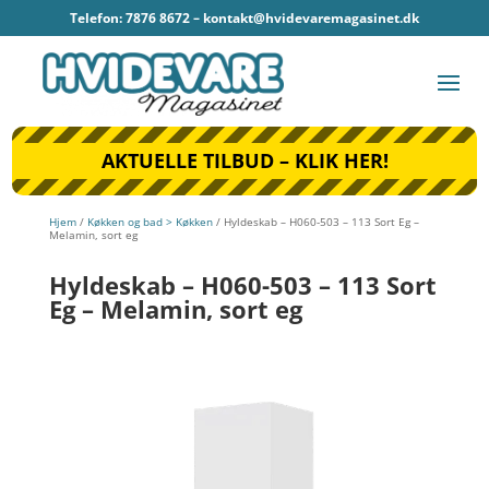
Telefon: 7876 8672 –
kontakt@hvidevaremagasinet.dk
AKTUELLE TILBUD – KLIK HER!
Hjem
/
Køkken og bad > Køkken
/ Hyldeskab – H060-503 – 113 Sort Eg –
Melamin, sort eg
Hyldeskab – H060-503 – 113 Sort
Eg – Melamin, sort eg