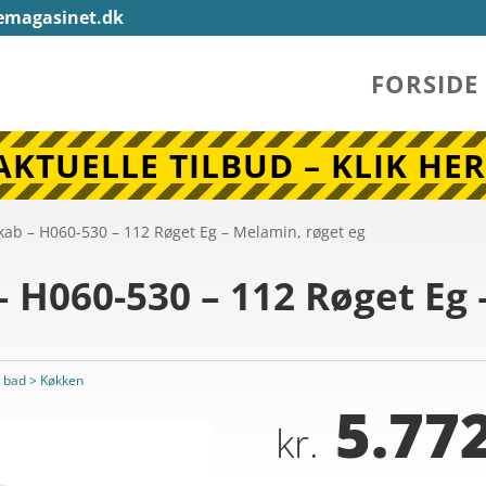
emagasinet.dk
FORSIDE
AKTUELLE TILBUD – KLIK HER
ab – H060-530 – 112 Røget Eg – Melamin, røget eg
H060-530 – 112 Røget Eg 
 bad > Køkken
5.772
kr.