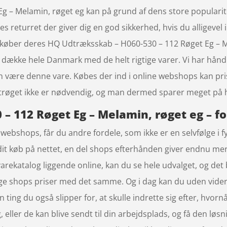
 – Melamin, røget eg kan på grund af dens store popularite
s returret der giver dig en god sikkerhed, hvis du alligevel 
 køber deres HQ Udtræksskab – H060-530 – 112 Røget Eg – 
 dække hele Danmark med de helt rigtige varer. Vi har hån
an være denne vare. Købes der ind i online webshops kan pris
 strøget ikke er nødvendig, og man dermed sparer meget på 
– 112 Røget Eg – Melamin, røget eg – fo
ebshops, får du andre fordele, som ikke er en selvfølge i fy
dit køb på nettet, en del shops efterhånden giver endnu mere
ekatalog liggende online, kan du se hele udvalget, og det be
lige shops priser med det samme. Og i dag kan du uden vide
 ting du også slipper for, at skulle indrette sig efter, hvor
g, eller de kan blive sendt til din arbejdsplads, og få den lø