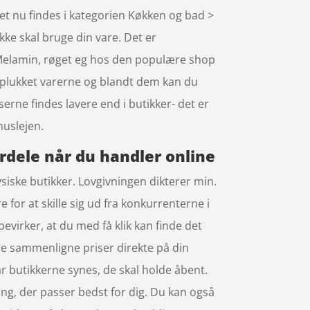
t nu findes i kategorien Køkken og bad >
ikke skal bruge din vare. Det er
Melamin, røget eg hos den populære shop
dplukket varerne og blandt dem kan du
erne findes lavere end i butikker- det er
huslejen.
rdele når du handler online
siske butikker. Lovgivningen dikterer min.
 for at skille sig ud fra konkurrenterne i
virker, at du med få klik kan finde det
re sammenligne priser direkte på din
når butikkerne synes, de skal holde åbent.
sning, der passer bedst for dig. Du kan også