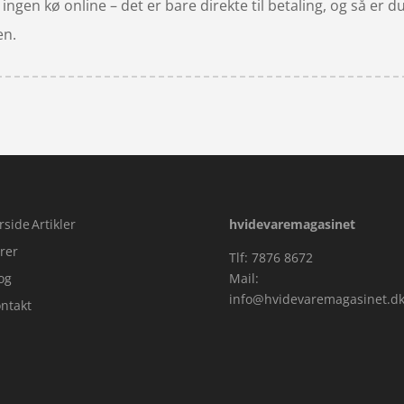
ngen kø online – det er bare direkte til betaling, og så er du
en.
rside
Artikler
hvidevaremagasinet
rer
Tlf: 7876 8672
og
Mail:
info@hvidevaremagasinet.d
ntakt