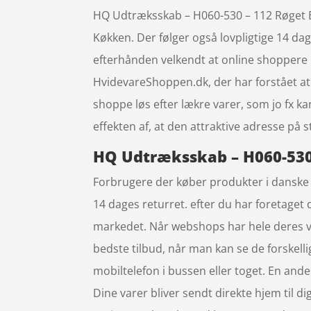
HQ Udtræksskab – H060-530 – 112 Røget Eg
Køkken. Der følger også lovpligtige 14 dage
efterhånden velkendt at online shoppere
HvidevareShoppen.dk, der har forstået at
shoppe løs efter lækre varer, som jo fx k
effekten af, at den attraktive adresse på
HQ Udtræksskab – H060-530 
Forbrugere der køber produkter i danske w
14 dages returret. efter du har foretaget 
markedet. Når webshops har hele deres var
bedste tilbud, når man kan se de forskel
mobiltelefon i bussen eller toget. En anden
Dine varer bliver sendt direkte hjem til di