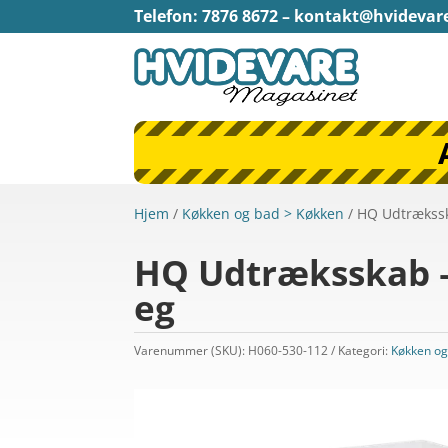
Telefon: 7876 8672 –
kontakt@hvidevar
Hjem
/
Køkken og bad > Køkken
/ HQ Udtrækssk
HQ Udtræksskab – 
eg
Varenummer (SKU):
H060-530-112
Kategori:
Køkken og