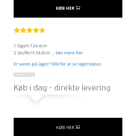
KØB HER
Bedømt
som
4.6
1 lågeH:124,4cm
ud af 5
2 skufferH:34,8cm …
læs mere her
baseret
på
Er varen på lager? Klik for at se lagerstatus
kundebedø
mmelser
KØB HER