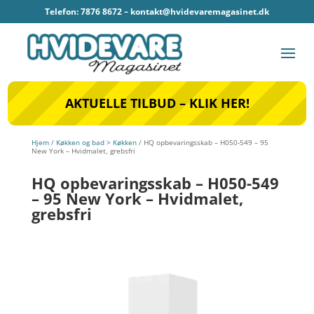
Telefon: 7876 8672 –
kontakt@hvidevaremagasinet.dk
AKTUELLE TILBUD – KLIK HER!
Hjem
/
Køkken og bad > Køkken
/ HQ opbevaringsskab – H050-549 – 95
New York – Hvidmalet, grebsfri
HQ opbevaringsskab – H050-549
– 95 New York – Hvidmalet,
grebsfri