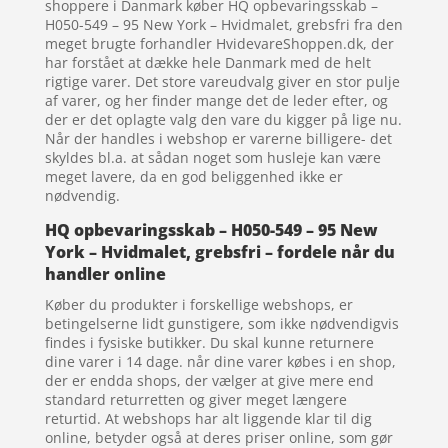
shoppere i Danmark køber HQ opbevaringsskab –
H050-549 – 95 New York – Hvidmalet, grebsfri fra den
meget brugte forhandler HvidevareShoppen.dk, der
har forstået at dække hele Danmark med de helt
rigtige varer. Det store vareudvalg giver en stor pulje
af varer, og her finder mange det de leder efter, og
der er det oplagte valg den vare du kigger på lige nu.
Når der handles i webshop er varerne billigere- det
skyldes bl.a. at sådan noget som husleje kan være
meget lavere, da en god beliggenhed ikke er
nødvendig.
HQ opbevaringsskab – H050-549 – 95 New
York – Hvidmalet, grebsfri – fordele når du
handler online
Køber du produkter i forskellige webshops, er
betingelserne lidt gunstigere, som ikke nødvendigvis
findes i fysiske butikker. Du skal kunne returnere
dine varer i 14 dage. når dine varer købes i en shop,
der er endda shops, der vælger at give mere end
standard returretten og giver meget længere
returtid. At webshops har alt liggende klar til dig
online, betyder også at deres priser online, som gør