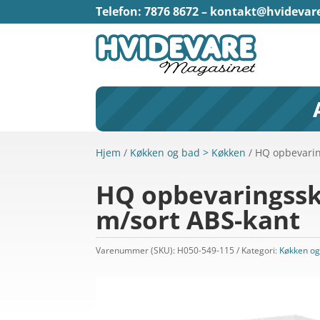
Telefon: 7876 8672 –
kontakt@hvidevar
Hjem
/
Køkken og bad > Køkken
/ HQ opbevarin
HQ opbevaringsska
m/sort ABS-kant
Varenummer (SKU):
H050-549-115
Kategori:
Køkken og