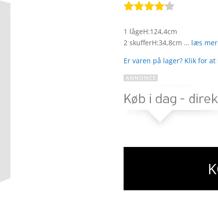
Bedømt
som
4.1
1 lågeH:124,4cm
ud af 5
2 skufferH:34,8cm …
læs mer
baseret
på
Er varen på lager? Klik for at
kundebedø
mmelser
K