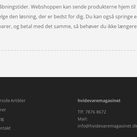
s åbningstider. Webshoppen kan sende produkterne hjem til
t vælge den løsning, der er bedst for dig. Du kan også springe
 varer, og betal med det samme, så behøver du ikke længere f
rside
Artikler
hvidevaremagasinet
rer
Tlf: 7876 8672
og
Mail:
info@hvidevaremagasinet.d
ntakt