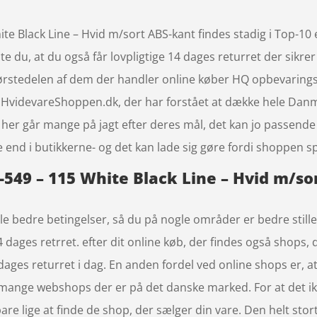
 Black Line – Hvid m/sort ABS-kant findes stadig i Top-10 e
 du, at du også får lovpligtige 14 dages returret der sikrer
størstedelen af dem der handler online køber HQ opbevaring
HvidevareShoppen.dk, der har forstået at dække hele Danma
og her går mange på jagt efter deres mål, det kan jo passend
 end i butikkerne- og det kan lade sig gøre fordi shoppen spa
549 – 115 White Black Line – Hvid m/sor
 bedre betingelser, så du på nogle områder er bedre stillet,
 dages retrret. efter dit online køb, der findes også shops,
0 dages returret i dag. En anden fordel ved online shops er, at
e mange webshops der er på det danske marked. For at det ik
re lige at finde de shop, der sælger din vare. Den helt stor