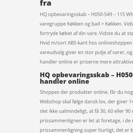
fra
HQ opbevaringsskab – H050-549 – 115 White
varegruppe Køkken og bad > Køkken. Vidste
fortryde købet af din vare. Vidste du at 
Hvid m/sort ABS-kant hos onlineshoppen 
vareudvalg giver en stor pulje af varer, 
handler online er priserne mere attraktive
HQ opbevaringsskab – H050-
handler online
Shoppes der produkter online, får du nogle
Webshop skal følge dansk lov, der giver 14
slet ikke ualmindeligt, at få 30, 60 eller 9
prissammenlignen er let at foretage, i d
prissammenligning super hurtigt, det er ba