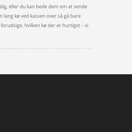
 dig, eller du kan bede dem om at sende
 en lang kø ved kassen over så gå bare
orudsige, hvilken kø der er hurtigst – vi
k