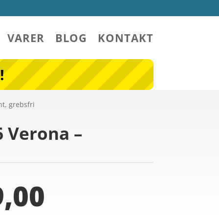
VARER
BLOG
KONTAKT
!
t, grebsfri
6 Verona –
,00