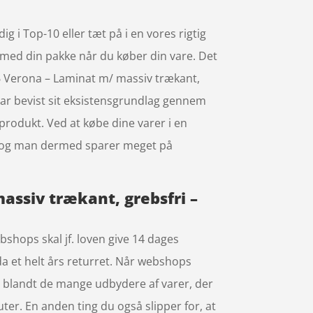
 i Top-10 eller tæt på i en vores rigtig
t med din pakke når du køber din vare. Det
6 Verona – Laminat m/ massiv trækant,
ar bevist sit eksistensgrundlag gennem
 produkt. Ved at købe dine varer i en
g, og man dermed sparer meget på
assiv trækant, grebsfri –
ebshops skal jf. loven give 14 dages
da et helt års returret. Når webshops
e, blandt de mange udbydere af varer, der
ter. En anden ting du også slipper for, at