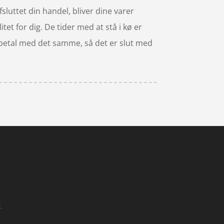
sluttet din handel, bliver dine varer
itet for dig. De tider med at stå i kø er
og betal med det samme, så det er slut med
k