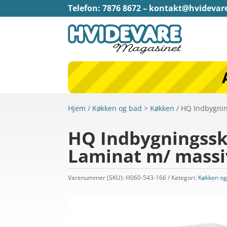
Telefon: 7876 8672 –
kontakt@hvidevar
Hjem
/
Køkken og bad > Køkken
/ HQ Indbygnin
HQ Indbygningsska
Laminat m/ massiv
Varenummer (SKU):
H060-543-166
Kategori:
Køkken og