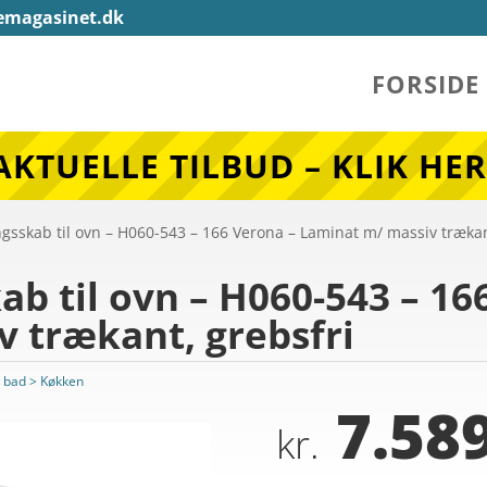
emagasinet.dk
FORSIDE
AKTUELLE TILBUD – KLIK HER
gsskab til ovn – H060-543 – 166 Verona – Laminat m/ massiv trækan
b til ovn – H060-543 – 16
 trækant, grebsfri
 bad > Køkken
7.589
kr.