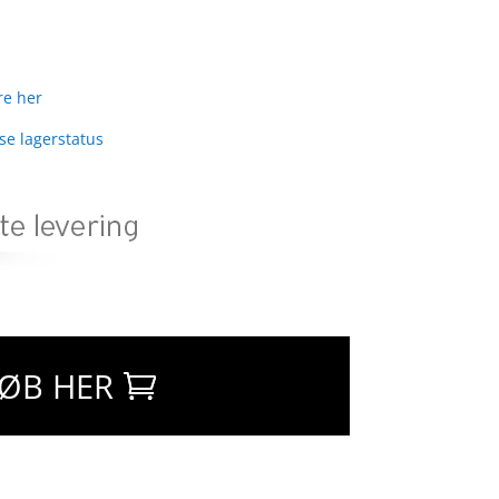
re her
 se lagerstatus
ØB HER