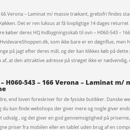
6 Verona – Laminat m/ massiv trækant, grebsfri findes stadig
økken. Det er ren luksus at få lovpligtige 14 dages returre
re køber deres HQ Indbygningsskab til ovn – H060-543 – 16
 HvidevareShoppen.dk, som ikke bare er en døgnflue, men h
mange på jagt efter deres mål, og der kan klikkes køb på dette
 af, at den attraktive adresse på strøget ikke er nødvendi
– H060-543 – 166 Verona – Laminat m/ m
ne
edre, end loven foreskriver for de fysiske butikker. Danske w
og du kan finde webshops der giver mere og nogle giver end
tort udvalg , og det giver en god gennemsigtighed på prisern
gne priser fra mobilen eller en tablet uden brug af en compu