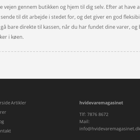
e vejen gennem butikken og hjem til dig selv. Efter at have af
ende til dit arbejde i stedet for, og det giver en god fleksibil
å gå bare direkte til kassen, når du har fundet dine varer, 
er i køen.
rside
Artikler
hvidevaremagasinet
rer
Tlf: 7876 8672
og
Mail:
info@hvidevaremagasinet.d
ntakt