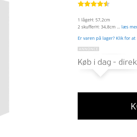
Bedømt
som
4.4
1 lågeH: 57,2cm
ud af 5
2 skufferH: 34,8cm …
læs me
baseret
på
Er varen på lager? Klik for at
kundebedø
mmelser
K