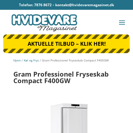
Telefon: 7876 8672 –
kontakt@hvidevaremagasinet.dk
AKTUELLE TILBUD – KLIK HER!
Hjem
/
Køl og Frys
/ Gram Professionel Fryseskab Compact F400GW
Gram Professionel Fryseskab
Compact F400GW