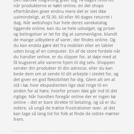
når produkterne er købt online, en del shops
efterhånden giver endnu mere det er slet ikke
ualmindeligt, at få 30, 60 eller 90 dages returret i
dag. Når webshops har hele deres varekatalog
liggende online, kan du se hele udvalget, og priser
og betingelser er let for dig at sammenligne, blandt
de mange udbydere af varer, der findes online. Og
du kan endda gøre det fra mobilen eller en tablet
uden brug af en computer. En af de store fordele når
du handler online, er du slipper for, at døje med at
få bugseret alle varerne hjem til dig selv. Shoppen
sender din produkter til din adresse, eller du kan
bede dem om at sende til dit arbejde i stedet for, og
det giver en god fleksibilitet for dig. Glem alt om at
stå i kø, hvor ekspedienten lige skal ringe til en
anden for at høre, hvorfor prisen ikke går ind til det
rigtige. Når handlen foregår online der er ingen kø
online – det er bare direkte til betaling, og så er du
videre, så ungå de trælse frustrationer over, at det
kan tage så lang tid for folk at finde de sidste mønter
frem.