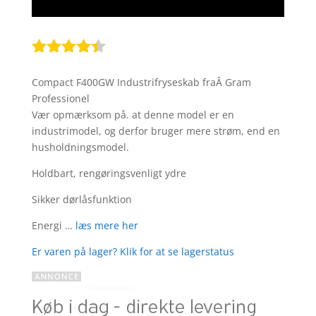
Bedømt
som
4.3
Compact F400GW Industrifryseskab fraÂ Gram
ud af 5
Professionel
baseret
Vær opmærksom på. at denne model er en
på
industrimodel, og derfor bruger mere strøm, end en
kundebedø
husholdningsmodel.
mmelser
Holdbart, rengøringsvenligt ydre
Sikker dørlåsfunktion
Energi …
læs mere her
Er varen på lager? Klik for at se lagerstatus