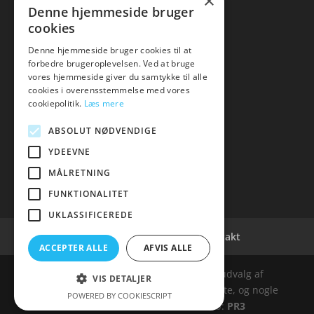
×
Kontakt
Denne hjemmeside bruger
cookies
Denne hjemmeside bruger cookies til at
forbedre brugeroplevelsen. Ved at bruge
vores hjemmeside giver du samtykke til alle
hvidevaremagasinet
cookies i overensstemmelse med vores
cookiepolitik.
Læs mere
Tlf: 7876 8672
Mail:
info@hvidevaremagasinet.dk
ABSOLUT NØDVENDIGE
YDEEVNE
MÅLRETNING
FUNKTIONALITET
UKLASSIFICEREDE
Cookie- og privatlivspolitik
Kontakt
ACCEPTER ALLE
AFVIS ALLE
Denne hjemmeside samler et bredt udvalg af
VIS DETALJER
spændende varer. Siden er et affiiliatesite, og nogle
POWERED BY COOKIESCRIPT
links kan være affiliatelinks. Web:
PR3