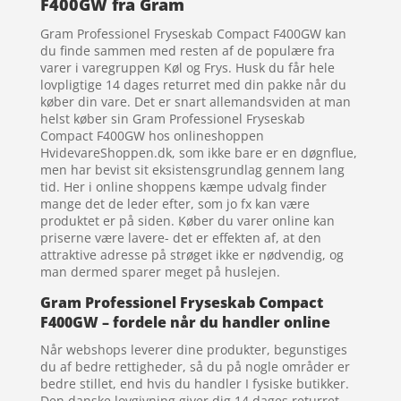
F400GW fra Gram
Gram Professionel Fryseskab Compact F400GW kan
du finde sammen med resten af de populære fra
varer i varegruppen Køl og Frys. Husk du får hele
lovpligtige 14 dages returret med din pakke når du
køber din vare. Det er snart allemandsviden at man
helst køber sin Gram Professionel Fryseskab
Compact F400GW hos onlineshoppen
HvidevareShoppen.dk, som ikke bare er en døgnflue,
men har bevist sit eksistensgrundlag gennem lang
tid. Her i online shoppens kæmpe udvalg finder
mange det de leder efter, som jo fx kan være
produktet er på siden. Køber du varer online kan
priserne være lavere- det er effekten af, at den
attraktive adresse på strøget ikke er nødvendig, og
man dermed sparer meget på huslejen.
Gram Professionel Fryseskab Compact
F400GW – fordele når du handler online
Når webshops leverer dine produkter, begunstiges
du af bedre rettigheder, så du på nogle områder er
bedre stillet, end hvis du handler I fysiske butikker.
Den danske lovgivning giver dig 14 dages returret.