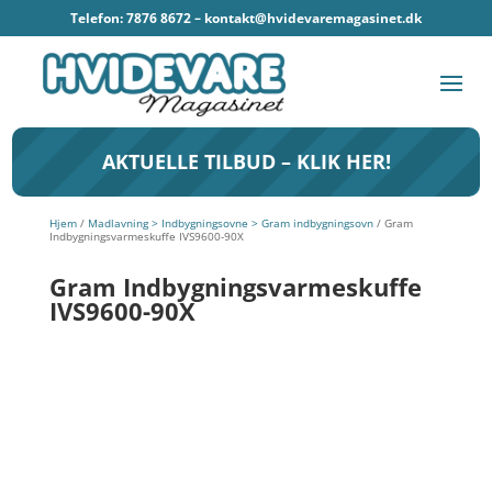
Telefon: 7876 8672 –
kontakt@hvidevaremagasinet.dk
AKTUELLE TILBUD – KLIK HER!
Hjem
/
Madlavning > Indbygningsovne > Gram indbygningsovn
/ Gram
Indbygningsvarmeskuffe IVS9600-90X
Gram Indbygningsvarmeskuffe
IVS9600-90X