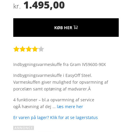
1.495,00
kr.
KØB HER
Bedømt
som
4
Indbygningsvarmeskuffe fra Gram IVS9600-90X
ud af 5
baseret
Indbygningsvarmeskuffe i EasyOff Steel.
på
Varmeskuffen giver mulighed for opvarmning af
kundebed
porcelæn samt optøning af madvarer.Â
ømmels
er
4 funktioner – bl.a opvarmning af service
ogÂ hævning af dej …
læs mere her
Er varen på lager? Klik for at se lagerstatus