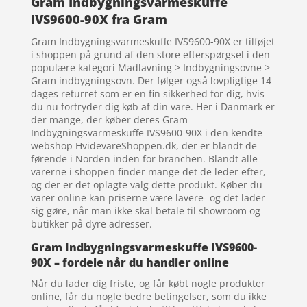
Gram Indbygningsvarmeskuffe
IVS9600-90X fra Gram
Gram Indbygningsvarmeskuffe IVS9600-90X er tilføjet
i shoppen på grund af den store efterspørgsel i den
populære kategori Madlavning > Indbygningsovne >
Gram indbygningsovn. Der følger også lovpligtige 14
dages returret som er en fin sikkerhed for dig, hvis
du nu fortryder dig køb af din vare. Her i Danmark er
der mange, der køber deres Gram
Indbygningsvarmeskuffe IVS9600-90X i den kendte
webshop HvidevareShoppen.dk, der er blandt de
førende i Norden inden for branchen. Blandt alle
varerne i shoppen finder mange det de leder efter,
og der er det oplagte valg dette produkt. Køber du
varer online kan priserne være lavere- og det lader
sig gøre, når man ikke skal betale til showroom og
butikker på dyre adresser.
Gram Indbygningsvarmeskuffe IVS9600-
90X – fordele når du handler online
Når du lader dig friste, og får købt nogle produkter
online, får du nogle bedre betingelser, som du ikke