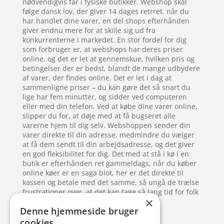
nødvendigvis får i fysiske butikker. Webshop skal
følge dansk lov, der giver 14 dages retrret. når du
har handlet dine varer, en del shops efterhånden
giver endnu mere for at skille sig ud fra
konkurrenterne i markedet. En stor fordel for dig
som forbruger er, at webshops har deres priser
online, og det er let at gennemskue, hvilken pris og
betingelser der er bedst, blandt de mange udbydere
af varer, der findes online. Det er let i dag at
sammenligne priser – du kan gøre det så snart du
lige har fem minutter, og sidder ved computeren
eller med din telefon. Ved at købe dine varer online,
slipper du for, at døje med at få bugseret alle
varerne hjem til dig selv. Webshoppen sender din
varer direkte til din adresse, medmindre du vælger
at få dem sendt til din arbejdsadresse, og det giver
en god fleksibilitet for dig. Det med at stå i kø i en
butik er efterhånden ret gammeldags, når du køber
online køer er en saga blot, her er det direkte til
kassen og betale med det samme, så ungå de trælse
frustrationer over, at det kan tage så lang tid for folk
×
at finde de sidste mønter frem.
Denne hjemmeside bruger
cookies