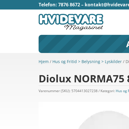
Telefon: 7876 8672 –
kontakt@hvidevar
Hjem
/
Hus og Fritid > Belysning > Lyskilder
/ D
Diolux NORMA75 
Varenummer (SKU):
5704413027238
Kategori:
Hus og F