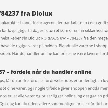
84237 fra Diolux
pkarakter blandt forbrugerne der har købt den i den godt 
u får lovpligtige 14 dages returret som er en fin sikkerhed fo
n helst køber sin Diolux NORMA75 8W – 784237 fra den mege
have de rigtige varer på hylden. Blandt alle varerne i shopp
 siden. Når du handler online kan priserne være lavere- ford
 – fordele når du handler online
s, får du andre fordele, fordi webshops er underlagt en lovg
købt dine varer, og i nogle tilfælde giver shoppen endda mer
ps er, at alle varer og priser ligger online, og det gør en 
Og i dag kan du uden videre sammenligne priser når du har 