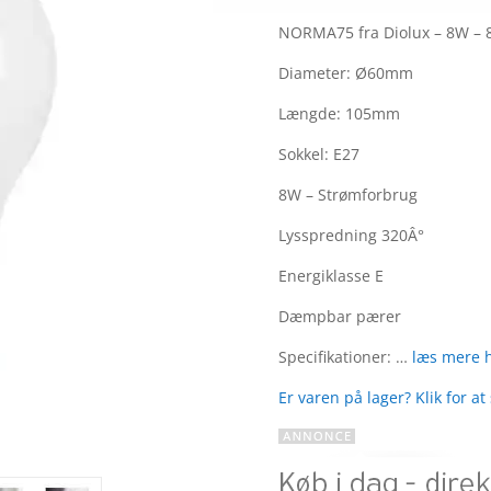
Bedømt
som
4.5
NORMA75 fra Diolux – 8W – 
ud af 5
baseret
Diameter: Ø60mm
på
Længde: 105mm
kundebedø
mmelser
Sokkel: E27
8W – Strømforbrug
Lysspredning 320Â°
Energiklasse E
Dæmpbar pærer
Specifikationer: …
læs mere 
Er varen på lager? Klik for at