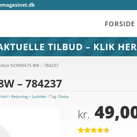
emagasinet.dk
FORSIDE
AKTUELLE TILBUD – KLIK HER
iolux NORMA75 8W – 784237
8W – 784237
ritid > Belysning > Lyskilder
Tag:
Diolux
49,0
kr.