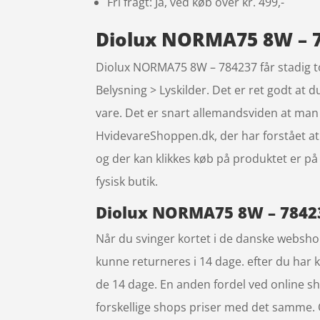
Fri fragt: Ja, ved køb over kr. 499,-
Diolux NORMA75 8W – 7
Diolux NORMA75 8W – 784237 får stadig to
Belysning > Lyskilder. Det er ret godt at d
vare. Det er snart allemandsviden at ma
HvidevareShoppen.dk, der har forstået at 
og der kan klikkes køb på produktet er på
fysisk butik.
Diolux NORMA75 8W – 784237
Når du svinger kortet i de danske webshop
kunne returneres i 14 dage. efter du har 
de 14 dage. En anden fordel ved online sho
forskellige shops priser med det samme. 