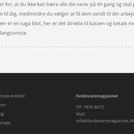
 for, at du ikke kan bære alle din varer på én gang og skal g
l dig, medmindre du vælger at få dem sendt til din arbejdsa
øer er en saga blot, her er det direkte til kassen og betale
n langsomste.
rside
Artikler
hvidevaremagasinet
rer
Tlf: 7876 8672
og
Mail:
info@hvidevaremagasinet.d
ntakt