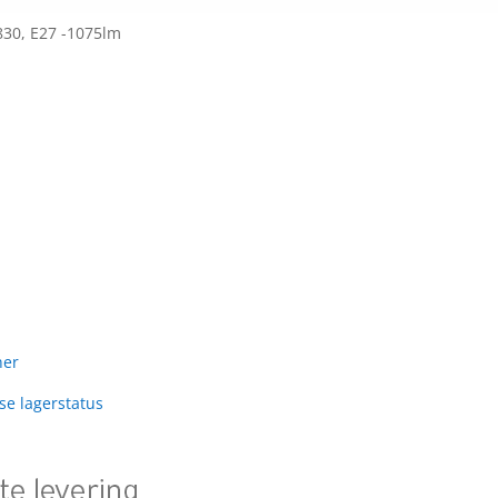
830, E27 -1075lm
her
 se lagerstatus