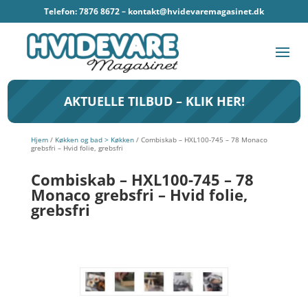
Telefon: 7876 8672 –
kontakt@hvidevaremagasinet.dk
AKTUELLE TILBUD – KLIK HER!
Hjem
/
Køkken og bad > Køkken
/ Combiskab – HXL100-745 – 78 Monaco
grebsfri – Hvid folie, grebsfri
Combiskab – HXL100-745 – 78
Monaco grebsfri – Hvid folie,
grebsfri