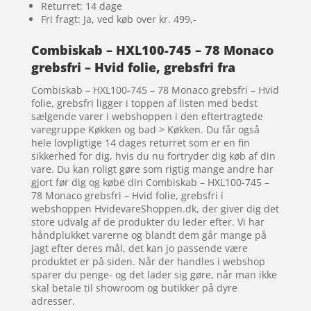
Returret: 14 dage
Fri fragt: Ja, ved køb over kr. 499,-
Combiskab – HXL100-745 – 78 Monaco
grebsfri – Hvid folie, grebsfri fra
Combiskab – HXL100-745 – 78 Monaco grebsfri – Hvid
folie, grebsfri ligger i toppen af listen med bedst
sælgende varer i webshoppen i den eftertragtede
varegruppe Køkken og bad > Køkken. Du får også
hele lovpligtige 14 dages returret som er en fin
sikkerhed for dig, hvis du nu fortryder dig køb af din
vare. Du kan roligt gøre som rigtig mange andre har
gjort før dig og købe din Combiskab – HXL100-745 –
78 Monaco grebsfri – Hvid folie, grebsfri i
webshoppen HvidevareShoppen.dk, der giver dig det
store udvalg af de produkter du leder efter. Vi har
håndplukket varerne og blandt dem går mange på
jagt efter deres mål, det kan jo passende være
produktet er på siden. Når der handles i webshop
sparer du penge- og det lader sig gøre, når man ikke
skal betale til showroom og butikker på dyre
adresser.