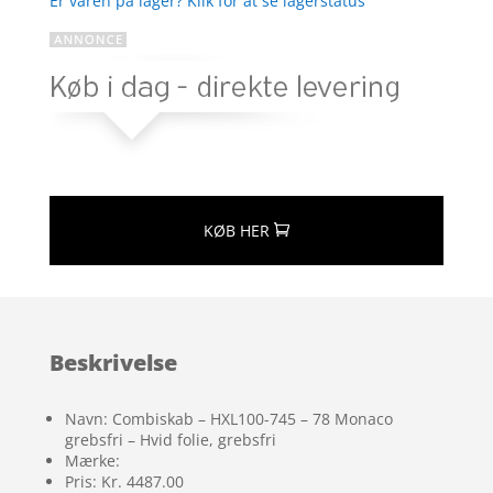
Er varen på lager? Klik for at se lagerstatus
KØB HER
Beskrivelse
Navn: Combiskab – HXL100-745 – 78 Monaco
grebsfri – Hvid folie, grebsfri
Mærke:
Pris: Kr. 4487.00