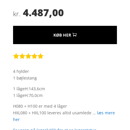
4.487,00
kr.
KØB HER
Bedømt
som
5
ud
4 hylder
af 5
1 bøjlestang
baseret på
kundebedøm
1 lågeH:143,6cm
melser
1 lågeH:70,0cm
H080 + H100 er med 4 låger
HXL080 + HXL100 leveres altid usamlede …
læs mere
her