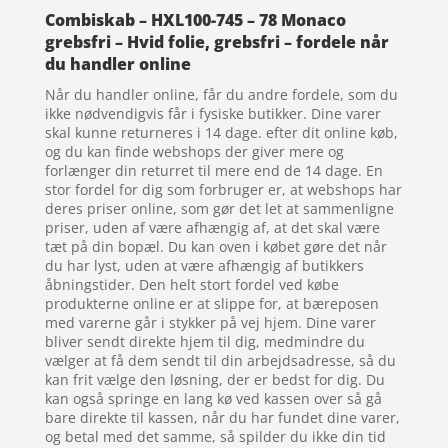
Combiskab – HXL100-745 – 78 Monaco
grebsfri – Hvid folie, grebsfri – fordele når
du handler online
Når du handler online, får du andre fordele, som du
ikke nødvendigvis får i fysiske butikker. Dine varer
skal kunne returneres i 14 dage. efter dit online køb,
og du kan finde webshops der giver mere og
forlænger din returret til mere end de 14 dage. En
stor fordel for dig som forbruger er, at webshops har
deres priser online, som gør det let at sammenligne
priser, uden af være afhængig af, at det skal være
tæt på din bopæl. Du kan oven i købet gøre det når
du har lyst, uden at være afhængig af butikkers
åbningstider. Den helt stort fordel ved købe
produkterne online er at slippe for, at bæreposen
med varerne går i stykker på vej hjem. Dine varer
bliver sendt direkte hjem til dig, medmindre du
vælger at få dem sendt til din arbejdsadresse, så du
kan frit vælge den løsning, der er bedst for dig. Du
kan også springe en lang kø ved kassen over så gå
bare direkte til kassen, når du har fundet dine varer,
og betal med det samme, så spilder du ikke din tid