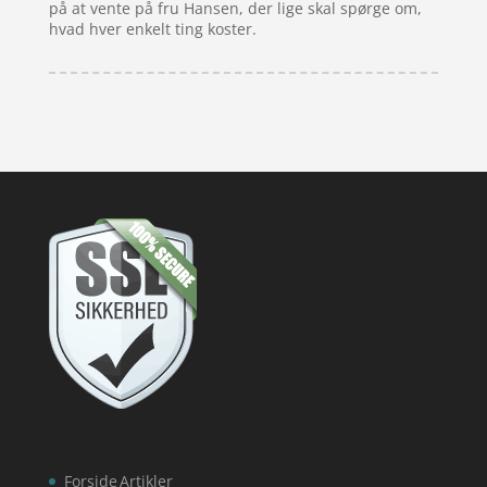
på at vente på fru Hansen, der lige skal spørge om,
hvad hver enkelt ting koster.
Forside
Artikler