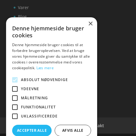
Varer
Blog
×
Kontakt
Denne hjemmeside bruger
cookies
Denne hjemmeside bruger cookies til at
forbedre brugeroplevelsen. Ved at bruge
vores hjemmeside giver du samtykke til alle
hvidevaremagasinet
cookies i overensstemmelse med vores
cookiepolitik.
Læs mere
Tlf: 7876 8672
Mail:
info@hvidevaremagasinet.dk
ABSOLUT NØDVENDIGE
YDEEVNE
MÅLRETNING
FUNKTIONALITET
UKLASSIFICEREDE
Cookie- og privatlivspolitik
Kontakt
ACCEPTER ALLE
AFVIS ALLE