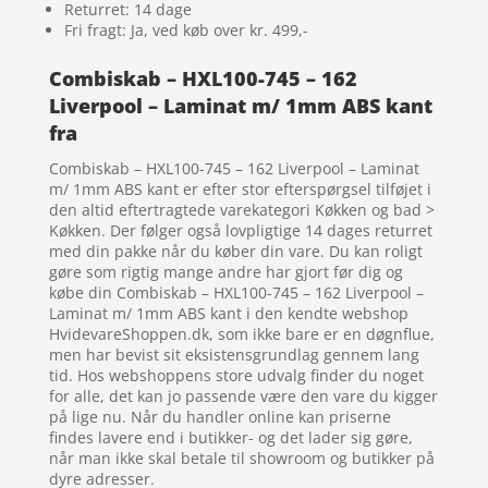
Returret: 14 dage
Fri fragt: Ja, ved køb over kr. 499,-
Combiskab – HXL100-745 – 162
Liverpool – Laminat m/ 1mm ABS kant
fra
Combiskab – HXL100-745 – 162 Liverpool – Laminat
m/ 1mm ABS kant er efter stor efterspørgsel tilføjet i
den altid eftertragtede varekategori Køkken og bad >
Køkken. Der følger også lovpligtige 14 dages returret
med din pakke når du køber din vare. Du kan roligt
gøre som rigtig mange andre har gjort før dig og
købe din Combiskab – HXL100-745 – 162 Liverpool –
Laminat m/ 1mm ABS kant i den kendte webshop
HvidevareShoppen.dk, som ikke bare er en døgnflue,
men har bevist sit eksistensgrundlag gennem lang
tid. Hos webshoppens store udvalg finder du noget
for alle, det kan jo passende være den vare du kigger
på lige nu. Når du handler online kan priserne
findes lavere end i butikker- og det lader sig gøre,
når man ikke skal betale til showroom og butikker på
dyre adresser.