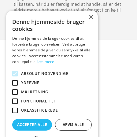
til kassen, når du er færdig med at handle, så er det
aldrig mere ubehaget ved at stå alt for tæt i en kø til
×
kassen.
Denne hjemmeside bruger
cookies
Denne hjemmeside bruger cookies til at
Forside
Artikler
forbedre brugeroplevelsen. Ved at bruge
vores hjemmeside giver du samtykke til alle
Varer
cookies i overensstemmelse med vores
Blog
cookiepolitik.
Læs mere
Kontakt
ABSOLUT NØDVENDIGE
YDEEVNE
MÅLRETNING
hvidevaremagasinet
FUNKTIONALITET
UKLASSIFICEREDE
Tlf: 7876 8672
Mail:
info@hvidevaremagasinet.dk
ACCEPTER ALLE
AFVIS ALLE
Cookie- og privatlivspolitik
Kontakt