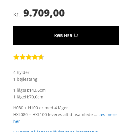
9.709,00
kr.
KØB HER
Bedømt
som
4.6
4 hylder
ud af 5
1 bøjlestang
baseret
på
1 lågeH:143,6cm
kundebedø
1 lågeH:70,0cm
mmelser
H080 + H100 er med 4 låger
HXL080 + HXL100 leveres altid usamlede …
læs mere
her