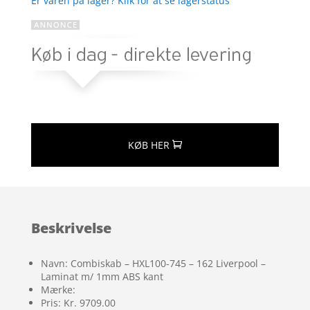
Er varen på lager? Klik for at se lagerstatus
KØB HER
Beskrivelse
Navn: Combiskab – HXL100-745 – 162 Liverpool –
Laminat m/ 1mm ABS kant
Mærke:
Pris: Kr. 9709.00