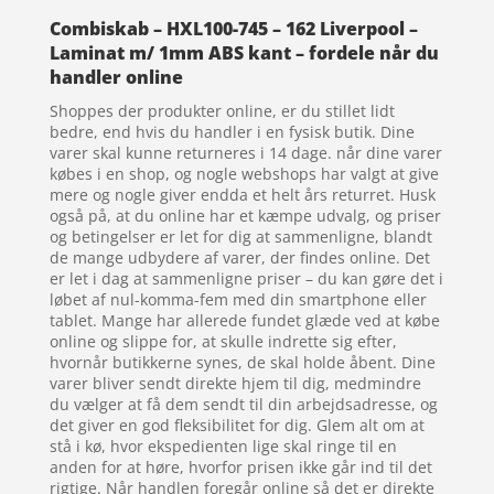
Combiskab – HXL100-745 – 162 Liverpool –
Laminat m/ 1mm ABS kant – fordele når du
handler online
Shoppes der produkter online, er du stillet lidt
bedre, end hvis du handler i en fysisk butik. Dine
varer skal kunne returneres i 14 dage. når dine varer
købes i en shop, og nogle webshops har valgt at give
mere og nogle giver endda et helt års returret. Husk
også på, at du online har et kæmpe udvalg, og priser
og betingelser er let for dig at sammenligne, blandt
de mange udbydere af varer, der findes online. Det
er let i dag at sammenligne priser – du kan gøre det i
løbet af nul-komma-fem med din smartphone eller
tablet. Mange har allerede fundet glæde ved at købe
online og slippe for, at skulle indrette sig efter,
hvornår butikkerne synes, de skal holde åbent. Dine
varer bliver sendt direkte hjem til dig, medmindre
du vælger at få dem sendt til din arbejdsadresse, og
det giver en god fleksibilitet for dig. Glem alt om at
stå i kø, hvor ekspedienten lige skal ringe til en
anden for at høre, hvorfor prisen ikke går ind til det
rigtige. Når handlen foregår online så det er direkte