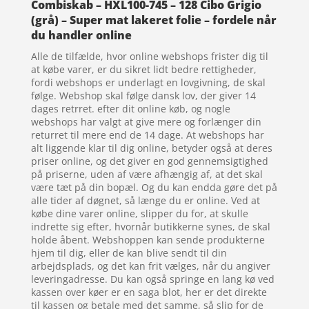
Combiskab – HXL100-745 – 128 Cibo Grigio
(grå) – Super mat lakeret folie – fordele når
du handler online
Alle de tilfælde, hvor online webshops frister dig til
at købe varer, er du sikret lidt bedre rettigheder,
fordi webshops er underlagt en lovgivning, de skal
følge. Webshop skal følge dansk lov, der giver 14
dages retrret. efter dit online køb, og nogle
webshops har valgt at give mere og forlænger din
returret til mere end de 14 dage. At webshops har
alt liggende klar til dig online, betyder også at deres
priser online, og det giver en god gennemsigtighed
på priserne, uden af være afhængig af, at det skal
være tæt på din bopæl. Og du kan endda gøre det på
alle tider af døgnet, så længe du er online. Ved at
købe dine varer online, slipper du for, at skulle
indrette sig efter, hvornår butikkerne synes, de skal
holde åbent. Webshoppen kan sende produkterne
hjem til dig, eller de kan blive sendt til din
arbejdsplads, og det kan frit vælges, når du angiver
leveringadresse. Du kan også springe en lang kø ved
kassen over køer er en saga blot, her er det direkte
til kassen og betale med det samme, så slip for de