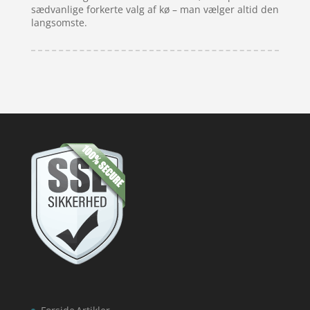
sædvanlige forkerte valg af kø – man vælger altid den
langsomste.