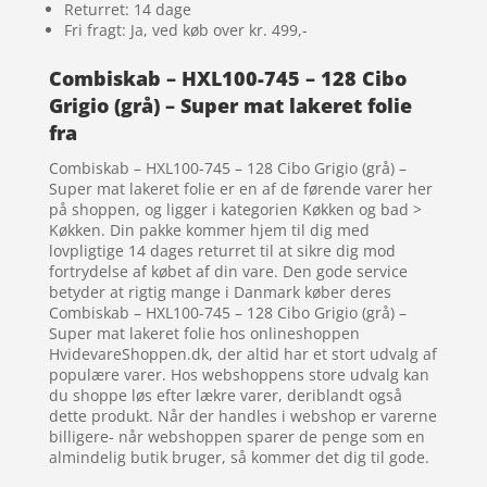
Returret: 14 dage
Fri fragt: Ja, ved køb over kr. 499,-
Combiskab – HXL100-745 – 128 Cibo
Grigio (grå) – Super mat lakeret folie
fra
Combiskab – HXL100-745 – 128 Cibo Grigio (grå) –
Super mat lakeret folie er en af de førende varer her
på shoppen, og ligger i kategorien Køkken og bad >
Køkken. Din pakke kommer hjem til dig med
lovpligtige 14 dages returret til at sikre dig mod
fortrydelse af købet af din vare. Den gode service
betyder at rigtig mange i Danmark køber deres
Combiskab – HXL100-745 – 128 Cibo Grigio (grå) –
Super mat lakeret folie hos onlineshoppen
HvidevareShoppen.dk, der altid har et stort udvalg af
populære varer. Hos webshoppens store udvalg kan
du shoppe løs efter lækre varer, deriblandt også
dette produkt. Når der handles i webshop er varerne
billigere- når webshoppen sparer de penge som en
almindelig butik bruger, så kommer det dig til gode.