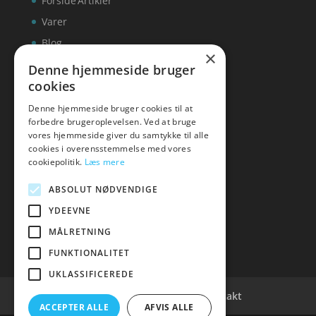
Forside
Artikler
Varer
Blog
×
Kontakt
Denne hjemmeside bruger
cookies
Denne hjemmeside bruger cookies til at
forbedre brugeroplevelsen. Ved at bruge
vores hjemmeside giver du samtykke til alle
hvidevaremagasinet
cookies i overensstemmelse med vores
cookiepolitik.
Læs mere
Tlf: 7876 8672
Mail:
info@hvidevaremagasinet.dk
ABSOLUT NØDVENDIGE
YDEEVNE
MÅLRETNING
FUNKTIONALITET
UKLASSIFICEREDE
Cookie- og privatlivspolitik
Kontakt
ACCEPTER ALLE
AFVIS ALLE