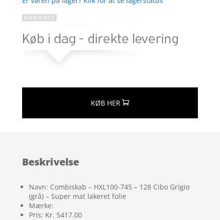
Er varen på lager? Klik for at se lagerstatus
KØB HER
Beskrivelse
Navn: Combiskab – HXL100-745 – 128 Cibo Grigio
(grå) – Super mat lakeret folie
Mærke:
Pris: Kr. 5417.00