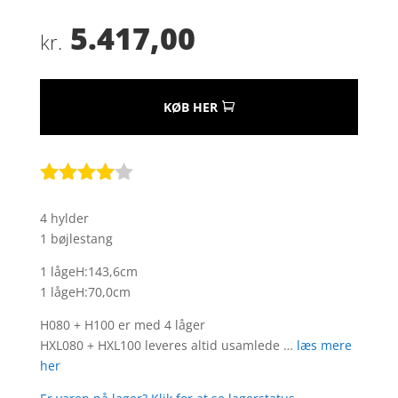
5.417,00
kr.
KØB HER
Bedømt
som
3.9
4 hylder
ud af 5
1 bøjlestang
baseret
på
1 lågeH:143,6cm
kundebed
1 lågeH:70,0cm
ømmels
er
H080 + H100 er med 4 låger
HXL080 + HXL100 leveres altid usamlede …
læs mere
her