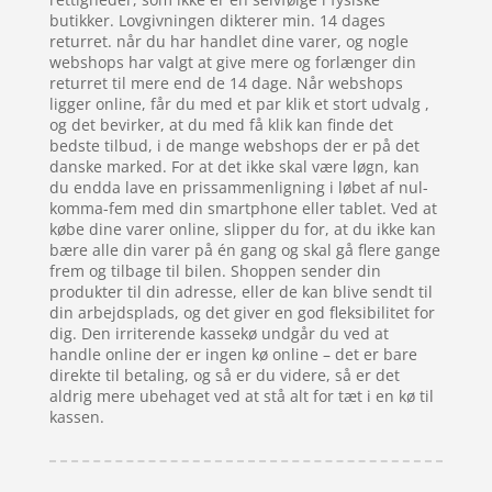
butikker. Lovgivningen dikterer min. 14 dages
returret. når du har handlet dine varer, og nogle
webshops har valgt at give mere og forlænger din
returret til mere end de 14 dage. Når webshops
ligger online, får du med et par klik et stort udvalg ,
og det bevirker, at du med få klik kan finde det
bedste tilbud, i de mange webshops der er på det
danske marked. For at det ikke skal være løgn, kan
du endda lave en prissammenligning i løbet af nul-
komma-fem med din smartphone eller tablet. Ved at
købe dine varer online, slipper du for, at du ikke kan
bære alle din varer på én gang og skal gå flere gange
frem og tilbage til bilen. Shoppen sender din
produkter til din adresse, eller de kan blive sendt til
din arbejdsplads, og det giver en god fleksibilitet for
dig. Den irriterende kassekø undgår du ved at
handle online der er ingen kø online – det er bare
direkte til betaling, og så er du videre, så er det
aldrig mere ubehaget ved at stå alt for tæt i en kø til
kassen.