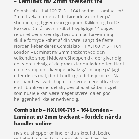
– Laminat m/ 2mm trækant fra
Combiskab – HXL100-715 – 164 London – Laminat m/
2mm trækant er en af de førende varer her på
shoppen, og ligger i varegruppen Køkken og bad >
Køkken. Du får oven i købet lovpligtige 14 dages
returret der sikrer dig, hvis du mod forventning
skulle fortryde købet af din vare. Langt de fleste i
Norden køber deres Combiskab – HXL100-715 – 164
London – Laminat m/ 2mm trækant ved den
velkendte shop HvidevareShoppen.dk, der giver dig
det store udvalg af de produkter du leder efter. Her i
online shoppens kæmpe udvalg går mange på jagt
efter deres mål, deriblandt også dette produkt. Når
der handles i webshop er priserne mere attraktive
end i butikkerne- det skyldes bl.a. at sådan noget
som husleje kan være meget lavere, da en god
beliggenhed ikke er nødvendig.
Combiskab – HXL100-715 – 164 London –
Laminat m/ 2mm trækant – fordele når du
handler online
Hvis du shopper online, er du sikret lidt bedre
rettigheder, som ikke er en selvfølge i fysiske