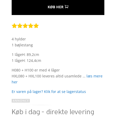
KØB HER
Bedømt
som
5
ud
4 hylder
af 5
1 bøjlestang
baseret på
kundebedøm
1 lågeH: 89,2cm
melser
1 lågeH: 124,4cm
H080 + H100 er med 4 låger
HXL080 + HXL100 leveres altid usamlede …
læs mere
her
Er varen på lager? Klik for at se lagerstatus