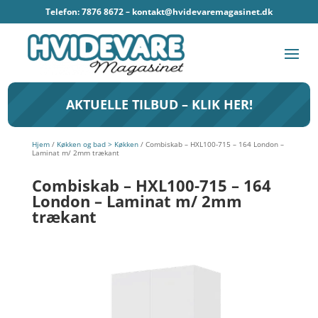
Telefon: 7876 8672 –
kontakt@hvidevaremagasinet.dk
AKTUELLE TILBUD – KLIK HER!
Hjem
/
Køkken og bad > Køkken
/ Combiskab – HXL100-715 – 164 London –
Laminat m/ 2mm trækant
Combiskab – HXL100-715 – 164
London – Laminat m/ 2mm
trækant