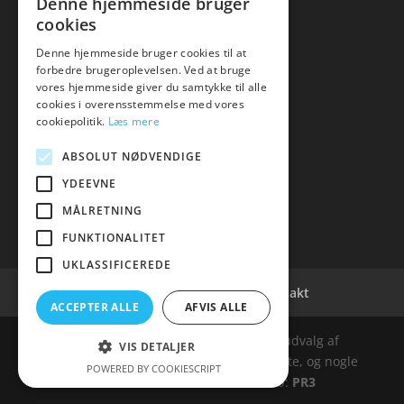
Denne hjemmeside bruger
cookies
Denne hjemmeside bruger cookies til at
forbedre brugeroplevelsen. Ved at bruge
vores hjemmeside giver du samtykke til alle
hvidevaremagasinet
cookies i overensstemmelse med vores
cookiepolitik.
Læs mere
Tlf: 7876 8672
Mail:
info@hvidevaremagasinet.dk
ABSOLUT NØDVENDIGE
YDEEVNE
MÅLRETNING
FUNKTIONALITET
UKLASSIFICEREDE
Cookie- og privatlivspolitik
Kontakt
ACCEPTER ALLE
AFVIS ALLE
Denne hjemmeside samler et bredt udvalg af
VIS DETALJER
spændende varer. Siden er et affiiliatesite, og nogle
POWERED BY COOKIESCRIPT
links kan være affiliatelinks. Web:
PR3