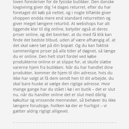
loven foreskriver for de fysiske butikker. Den danske
lovgivning giver dig 14 dages returret. efter du har
foretaget dit køb på nettet, og i nogle tilfælde giver
shoppen endda mere end standard returretten og
giver meget længere returtid. At webshops har alt
liggende klar til dig online, betyder også at deres
priser online, og det bevirker, at du med få klik kan
finde det bedste tilbud, uden af være afhængig af, at
det skal være tæt på din bopæl. Og du kan faktisk
sammenligne priser på alle tider af døgnet, så længe
du er online. Den helt stort fordel ved købe
produkterne online er at slippe for, at skulle slæbe
varerne hjem fra butikken. Når du har handlet dine
produkter, kommer de hjem til din adresse, hvis du
ikke har valgt at få dem sendt hen til dit arbejde, du
skal bare huske at vælge den rigtige adresse. Hvor
mange gange har du stået i kø i en butik – det er slut
nu, når du handler online det er slut med dårlig
køkultur og vrissende mennesker, så behøver du ikke
længere forudsige, hvilken kø der er hurtigst – vi
gætter aldrig rigtigt alligevel.