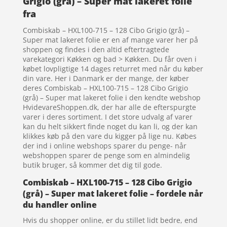
Grigio (grå) – Super mat lakeret folie
fra
Combiskab – HXL100-715 – 128 Cibo Grigio (grå) –
Super mat lakeret folie er en af mange varer her på
shoppen og findes i den altid eftertragtede
varekategori Køkken og bad > Køkken. Du får oven i
købet lovpligtige 14 dages returret med når du køber
din vare. Her i Danmark er der mange, der køber
deres Combiskab – HXL100-715 – 128 Cibo Grigio
(grå) – Super mat lakeret folie i den kendte webshop
HvidevareShoppen.dk, der har alle de efterspurgte
varer i deres sortiment. I det store udvalg af varer
kan du helt sikkert finde noget du kan li, og der kan
klikkes køb på den vare du kigger på lige nu. Købes
der ind i online webshops sparer du penge- når
webshoppen sparer de penge som en almindelig
butik bruger, så kommer det dig til gode.
Combiskab – HXL100-715 – 128 Cibo Grigio
(grå) – Super mat lakeret folie – fordele når
du handler online
Hvis du shopper online, er du stillet lidt bedre, end