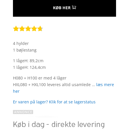
KØB HER
Bedømt
som
4.6
4 hylder
ud af 5
1 bøjlestang
baseret
på
1 lågeH: 89,2cm
kundebedø
1 lågeH: 124,4cm
mmelser
H080 + H100 er med 4 låger
HXL080 + HXL100 leveres altid usamlede …
læs mere
her
Er varen på lager? Klik for at se lagerstatus