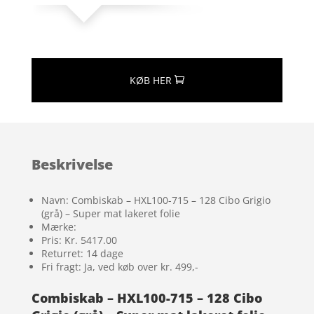
KØB HER
Beskrivelse
Navn: Combiskab – HXL100-715 – 128 Cibo Grigio
(grå) – Super mat lakeret folie
Mærke:
Pris: Kr. 5417.00
Returret: 14 dage
Fri fragt: Ja, ved køb over kr. 499,-
Combiskab – HXL100-715 – 128 Cibo