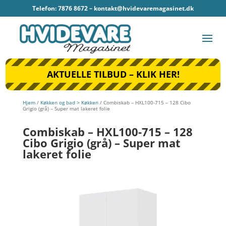
Telefon: 7876 8672 –
kontakt@hvidevaremagasinet.dk
AKTUELLE TILBUD – KLIK HER!
Hjem
/
Køkken og bad > Køkken
/ Combiskab – HXL100-715 – 128 Cibo
Grigio (grå) – Super mat lakeret folie
Combiskab – HXL100-715 – 128
Cibo Grigio (grå) – Super mat
lakeret folie