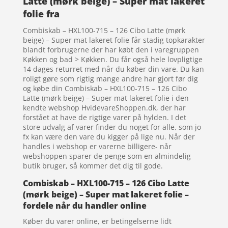
Latte (mørk beige) – Super mat lakeret
folie fra
Combiskab – HXL100-715 – 126 Cibo Latte (mørk
beige) – Super mat lakeret folie får stadig topkarakter
blandt forbrugerne der har købt den i varegruppen
Køkken og bad > Køkken. Du får også hele lovpligtige
14 dages returret med når du køber din vare. Du kan
roligt gøre som rigtig mange andre har gjort før dig
og købe din Combiskab – HXL100-715 – 126 Cibo
Latte (mørk beige) – Super mat lakeret folie i den
kendte webshop HvidevareShoppen.dk, der har
forstået at have de rigtige varer på hylden. I det
store udvalg af varer finder du noget for alle, som jo
fx kan være den vare du kigger på lige nu. Når der
handles i webshop er varerne billigere- når
webshoppen sparer de penge som en almindelig
butik bruger, så kommer det dig til gode.
Combiskab – HXL100-715 – 126 Cibo Latte
(mørk beige) – Super mat lakeret folie –
fordele når du handler online
Køber du varer online, er betingelserne lidt