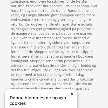
gunstigere, end loven foreskriver for de fysiske
butikker. Produkter der handles i en dansk shop, skal
have 14 dages returret. når du har handlet dine
varer, og i nogle tilfælde giver shoppen endda mere
end standard returretten og giver meget længere
returtid. Derudover har du et meget større udvalg,
og det giver en god gennemsigtighed på priserne, i
de mange webshops der er på det danske marked.
Og du kan faktisk sammenligne priser så snart du
lige har fem minutter, og sidder ved computeren
eller med din telefon. Du får også en anden stor
fordel, når du shopper online, og det er du slipper
for, at være afhængig af at nå at handle i butikkens
åbningstid. Shoppen sender din produkter til din
adresse, alternativt kan de sendes til dig arbejde, og
det kan frit vælges, når du angiver leveringadresse.
De tider med at stå i kø er længe forbi – i dag
handler vi online og det er slut med dårlig køkultur
og vrissende mennesker, så spilder du ikke din tid
på at vente på fru Hansen, der lige skal spørge om,
×
hvad hver enkelt ting koster.
Denne hjemmeside bruger
cookies