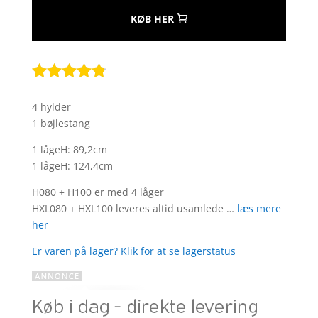
KØB HER
Bedømt
som
4.7
4 hylder
ud af 5
1 bøjlestang
baseret på
kundebedø
1 lågeH: 89,2cm
mmelser
1 lågeH: 124,4cm
H080 + H100 er med 4 låger
HXL080 + HXL100 leveres altid usamlede …
læs mere
her
Er varen på lager? Klik for at se lagerstatus