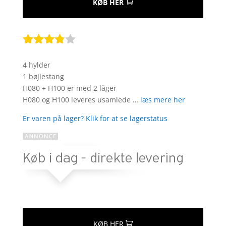
KØB HER
Bedømt
som
4 hylder
3.7
ud
1 bøjlestang
af 5
H080 + H100 er med 2 låger
baseret
H080 og H100 leveres usamlede …
læs mere her
på
kundebed
Er varen på lager? Klik for at se lagerstatus
ømmels
er
KØB HER