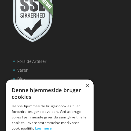
Forside
Artikler
Varer
Blog
×
Kontakt
Denne hjemmeside bruger
cookies
Denne hjemmeside bruger cookies til at
forbedre brugeroplevelsen. Ved at bruge
vores hjemmeside giver du samtykke til alle
hvidevaremagasinet
cookies i overensstemmelse med vores
cookiepolitik.
Læs mere
Tlf: 7876 8672