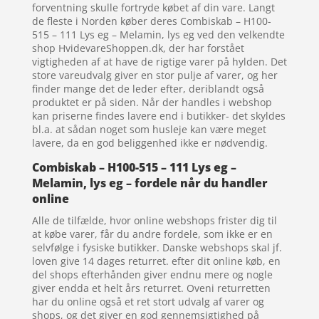
forventning skulle fortryde købet af din vare. Langt
de fleste i Norden køber deres Combiskab – H100-
515 – 111 Lys eg – Melamin, lys eg ved den velkendte
shop HvidevareShoppen.dk, der har forstået
vigtigheden af at have de rigtige varer på hylden. Det
store vareudvalg giver en stor pulje af varer, og her
finder mange det de leder efter, deriblandt også
produktet er på siden. Når der handles i webshop
kan priserne findes lavere end i butikker- det skyldes
bl.a. at sådan noget som husleje kan være meget
lavere, da en god beliggenhed ikke er nødvendig.
Combiskab – H100-515 – 111 Lys eg –
Melamin, lys eg – fordele når du handler
online
Alle de tilfælde, hvor online webshops frister dig til
at købe varer, får du andre fordele, som ikke er en
selvfølge i fysiske butikker. Danske webshops skal jf.
loven give 14 dages returret. efter dit online køb, en
del shops efterhånden giver endnu mere og nogle
giver endda et helt års returret. Oveni returretten
har du online også et ret stort udvalg af varer og
shops, og det giver en god gennemsigtighed på