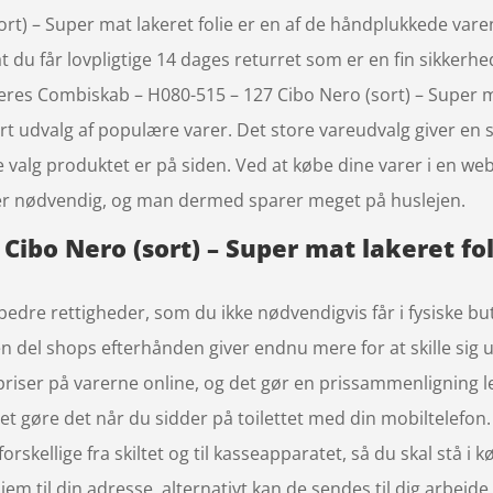
rt) – Super mat lakeret folie er en af de håndplukkede va
 du får lovpligtige 14 dages returret som er en fin sikkerhed
 deres Combiskab – H080-515 – 127 Cibo Nero (sort) – Super 
t udvalg af populære varer. Det store vareudvalg giver en st
te valg produktet er på siden. Ved at købe dine varer i en w
e er nødvendig, og man dermed sparer meget på huslejen.
Cibo Nero (sort) – Super mat lakeret fol
bedre rettigheder, som du ikke nødvendigvis får i fysiske bu
 en del shops efterhånden giver endnu mere for at skille sig
priser på varerne online, og det gør en prissammenligning l
 gøre det når du sidder på toilettet med din mobiltelefon. 
forskellige fra skiltet og til kasseapparatet, så du skal stå i k
 til din adresse, alternativt kan de sendes til dig arbejde,