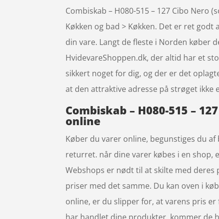
Combiskab – H080-515 – 127 Cibo Nero (so
Køkken og bad > Køkken. Det er ret godt at
din vare. Langt de fleste i Norden køber
HvidevareShoppen.dk, der altid har et stor
sikkert noget for dig, og der er det oplag
at den attraktive adresse på strøget ikk
Combiskab – H080-515 – 127 
online
Køber du varer online, begunstiges du af 
returret. når dine varer købes i en shop,
Webshops er nødt til at skilte med deres 
priser med det samme. Du kan oven i købet
online, er du slipper for, at varens pris er 
har handlet dine produkter, kommer de hjem