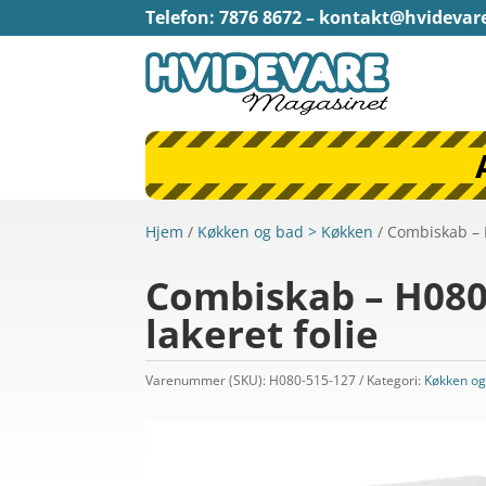
Telefon: 7876 8672 –
kontakt@hvidevar
Hjem
/
Køkken og bad > Køkken
/ Combiskab – H
Combiskab – H080-
lakeret folie
Varenummer (SKU):
H080-515-127
Kategori:
Køkken og