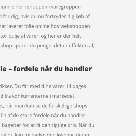
renumre her i shoppen i varegruppen
 for dig, hvis du nu fortryder dig køb af
mat lakeret folie online hos webshoppen
or pulje af varer, og her er der helt
ebshop sparer du penge- det er effekten af,
ie – fordele når du handler
tikker. Du får med dine varer 14 dages
 ud fra konkurrenterne i markedet.
et, når man kan se de forskellige shops
En af de store fordele når du handler
ø bagefter for at få den rigtige pris. Når du
 så du kan frit vælge den løsning, der er