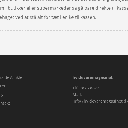
 i butikker eller supermarkeder så gå bare direkte til kasse
get ved at stå alt for tæt i en kø til kassen.
rside
Artikler
hvidevaremagasinet
rer
Tlf: 7876 8672
og
Mail:
info@hvidevaremagasinet.d
ntakt