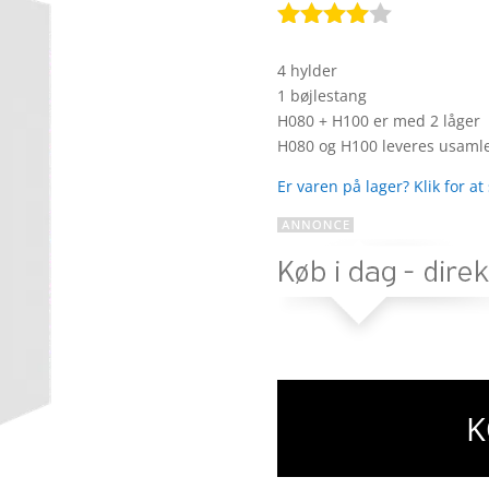
Bedømt
som
3.9
4 hylder
ud af 5
1 bøjlestang
baseret
H080 + H100 er med 2 låger
på
H080 og H100 leveres usam
kundebed
ømmels
Er varen på lager? Klik for at
er
K