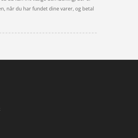
n, når du har fundet dine varer, og betal
k