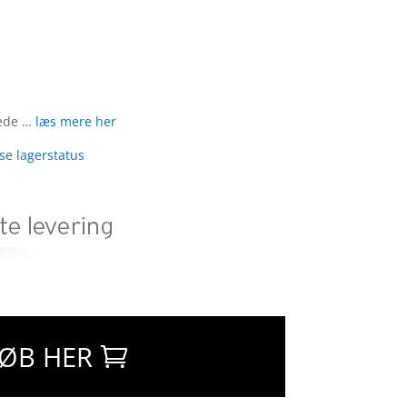
lede …
læs mere her
 se lagerstatus
ØB HER