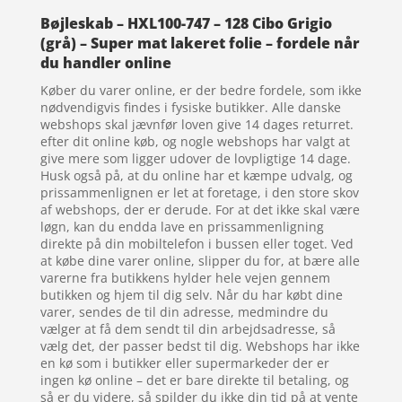
Bøjleskab – HXL100-747 – 128 Cibo Grigio
(grå) – Super mat lakeret folie – fordele når
du handler online
Køber du varer online, er der bedre fordele, som ikke
nødvendigvis findes i fysiske butikker. Alle danske
webshops skal jævnfør loven give 14 dages returret.
efter dit online køb, og nogle webshops har valgt at
give mere som ligger udover de lovpligtige 14 dage.
Husk også på, at du online har et kæmpe udvalg, og
prissammenlignen er let at foretage, i den store skov
af webshops, der er derude. For at det ikke skal være
løgn, kan du endda lave en prissammenligning
direkte på din mobiltelefon i bussen eller toget. Ved
at købe dine varer online, slipper du for, at bære alle
varerne fra butikkens hylder hele vejen gennem
butikken og hjem til dig selv. Når du har købt dine
varer, sendes de til din adresse, medmindre du
vælger at få dem sendt til din arbejdsadresse, så
vælg det, der passer bedst til dig. Webshops har ikke
en kø som i butikker eller supermarkeder der er
ingen kø online – det er bare direkte til betaling, og
så er du videre, så spilder du ikke din tid på at vente