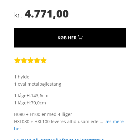
4.771,00
kr.
KØB HER
Bedømt
som
4.7
1 hylde
ud af 5
1 oval metalbøjlestang
baseret på
kundebedø
1 lågeH:143,6cm
mmelser
1 lågeH:70,0cm
H080 + H100 er med 4 låger
HXL080 + HXL100 leveres altid usamlede …
læs mere
her