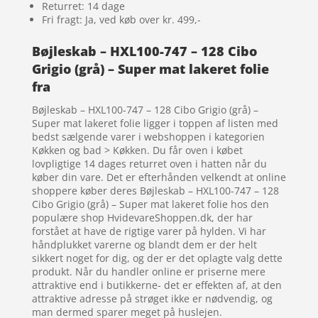
Returret: 14 dage
Fri fragt: Ja, ved køb over kr. 499,-
Bøjleskab – HXL100-747 – 128 Cibo
Grigio (grå) – Super mat lakeret folie
fra
Bøjleskab – HXL100-747 – 128 Cibo Grigio (grå) –
Super mat lakeret folie ligger i toppen af listen med
bedst sælgende varer i webshoppen i kategorien
Køkken og bad > Køkken. Du får oven i købet
lovpligtige 14 dages returret oven i hatten når du
køber din vare. Det er efterhånden velkendt at online
shoppere køber deres Bøjleskab – HXL100-747 – 128
Cibo Grigio (grå) – Super mat lakeret folie hos den
populære shop HvidevareShoppen.dk, der har
forstået at have de rigtige varer på hylden. Vi har
håndplukket varerne og blandt dem er der helt
sikkert noget for dig, og der er det oplagte valg dette
produkt. Når du handler online er priserne mere
attraktive end i butikkerne- det er effekten af, at den
attraktive adresse på strøget ikke er nødvendig, og
man dermed sparer meget på huslejen.