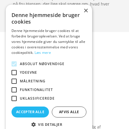
på fru Hansen, der lige skal spørge om, hvad hver
×
enkelt ting koster.
Denne hjemmeside bruger
cookies
Denne hjemmeside bruger cookies til at
Forside
Artikler
forbedre brugeroplevelsen. Ved at bruge
vores hjemmeside giver du samtykke til alle
Varer
cookies i overensstemmelse med vores
Blog
cookiepolitik.
Læs mere
Kontakt
ABSOLUT NØDVENDIGE
YDEEVNE
MÅLRETNING
hvidevaremagasinet
FUNKTIONALITET
UKLASSIFICEREDE
Tlf: 7876 8672
Mail:
info@hvidevaremagasinet.dk
ACCEPTER ALLE
AFVIS ALLE
Cookie- og privatlivspolitik
Kontakt
VIS DETALJER
Denne hjemmeside samler et bredt udvalg af