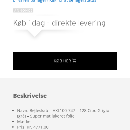
Er varen på lager? Klik for at se lagerstatus
KØB HER
Beskrivelse
Navn: Bøjleskab – HXL100-747 – 128 Cibo Grigio
(grå) – Super mat lakeret folie
Mærke:
Pris: Kr. 4771.00