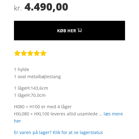
4.490,00
kr.
KØB HER
Bedømt
som
4.9
1 hylde
ud af 5
1 oval metalbøjlestang
baseret på
kundebedøm
1 lågeH:143,6cm
melser
1 lågeH:70,0cm
H080 + H100 er med 4 låger
HXL080 + HXL100 leveres altid usamlede …
læs mere
her
Er varen på lager? Klik for at se lagerstatus