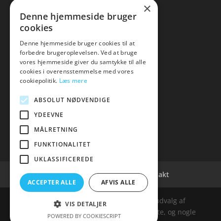
×
Kontakt
Denne hjemmeside bruger
cookies
Denne hjemmeside bruger cookies til at
forbedre brugeroplevelsen. Ved at bruge
vores hjemmeside giver du samtykke til alle
hvidevaremagasinet
cookies i overensstemmelse med vores
cookiepolitik.
Læs mere
Tlf: 7876 8672
Mail:
info@hvidevaremagasinet.dk
ABSOLUT NØDVENDIGE
YDEEVNE
MÅLRETNING
FUNKTIONALITET
UKLASSIFICEREDE
Cookie- og privatlivspolitik
Kontakt
ACCEPTER ALLE
AFVIS ALLE
Denne hjemmeside samler et bredt udvalg af
VIS DETALJER
spændende varer. Siden er et affiiliatesite, og nogle
POWERED BY COOKIESCRIPT