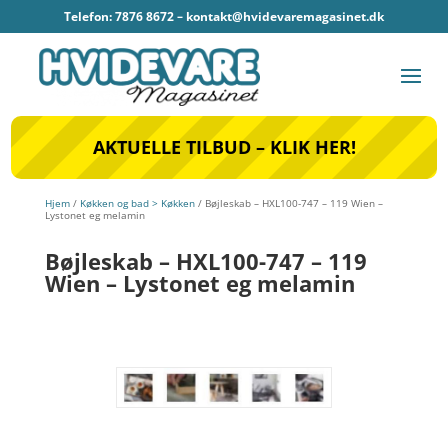
Telefon: 7876 8672 –
kontakt@hvidevaremagasinet.dk
AKTUELLE TILBUD – KLIK HER!
Hjem
/
Køkken og bad > Køkken
/ Bøjleskab – HXL100-747 – 119 Wien –
Lystonet eg melamin
Bøjleskab – HXL100-747 – 119
Wien – Lystonet eg melamin