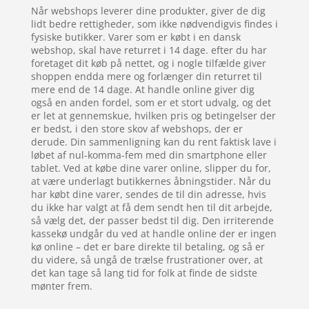
Når webshops leverer dine produkter, giver de dig
lidt bedre rettigheder, som ikke nødvendigvis findes i
fysiske butikker. Varer som er købt i en dansk
webshop, skal have returret i 14 dage. efter du har
foretaget dit køb på nettet, og i nogle tilfælde giver
shoppen endda mere og forlænger din returret til
mere end de 14 dage. At handle online giver dig
også en anden fordel, som er et stort udvalg, og det
er let at gennemskue, hvilken pris og betingelser der
er bedst, i den store skov af webshops, der er
derude. Din sammenligning kan du rent faktisk lave i
løbet af nul-komma-fem med din smartphone eller
tablet. Ved at købe dine varer online, slipper du for,
at være underlagt butikkernes åbningstider. Når du
har købt dine varer, sendes de til din adresse, hvis
du ikke har valgt at få dem sendt hen til dit arbejde,
så vælg det, der passer bedst til dig. Den irriterende
kassekø undgår du ved at handle online der er ingen
kø online – det er bare direkte til betaling, og så er
du videre, så ungå de trælse frustrationer over, at
det kan tage så lang tid for folk at finde de sidste
mønter frem.