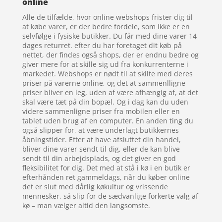
online
Alle de tilfælde, hvor online webshops frister dig til
at købe varer, er der bedre fordele, som ikke er en
selvfølge i fysiske butikker. Du får med dine varer 14
dages returret. efter du har foretaget dit køb på
nettet, der findes også shops, der er endnu bedre og
giver mere for at skille sig ud fra konkurrenterne i
markedet. Webshops er nødt til at skilte med deres
priser på varerne online, og det at sammenlligne
priser bliver en leg, uden af være afhængig af, at det
skal være tæt på din bopæl. Og i dag kan du uden
videre sammenligne priser fra mobilen eller en
tablet uden brug af en computer. En anden ting du
også slipper for, at være underlagt butikkernes
åbningstider. Efter at have afsluttet din handel,
bliver dine varer sendt til dig, eller de kan blive
sendt til din arbejdsplads, og det giver en god
fleksibilitet for dig. Det med at stå i kø i en butik er
efterhånden ret gammeldags, når du køber online
det er slut med dårlig køkultur og vrissende
mennesker, så slip for de sædvanlige forkerte valg af
kø – man vælger altid den langsomste.