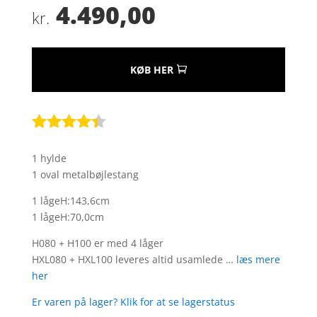
4.490,00
kr.
KØB HER
Bedømt
som
4.3
1 hylde
ud af 5
1 oval metalbøjlestang
baseret
på
1 lågeH:143,6cm
kundebedø
1 lågeH:70,0cm
mmelser
H080 + H100 er med 4 låger
HXL080 + HXL100 leveres altid usamlede …
læs mere
her
Er varen på lager? Klik for at se lagerstatus