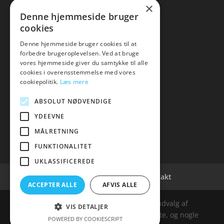
×
Kontakt
Denne hjemmeside bruger
cookies
Denne hjemmeside bruger cookies til at
forbedre brugeroplevelsen. Ved at bruge
vores hjemmeside giver du samtykke til alle
hvidevaremagasinet
cookies i overensstemmelse med vores
cookiepolitik.
Læs mere
Tlf: 7876 8672
Mail:
info@hvidevaremagasinet.dk
ABSOLUT NØDVENDIGE
YDEEVNE
MÅLRETNING
FUNKTIONALITET
UKLASSIFICEREDE
Cookie- og privatlivspolitik
Kontakt
ACCEPTER ALLE
AFVIS ALLE
Denne hjemmeside samler et bredt udvalg af
VIS DETALJER
spændende varer. Siden er et affiiliatesite, og nogle
POWERED BY COOKIESCRIPT