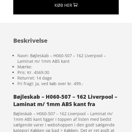
KØB HER
Beskrivelse
Navn: Bøjleskab – H060-507 – 162 Liverpool –
Laminat m/ 1mm ABS kant
Mærke:
Pris: Kr. 4569.00
Returret: 14 dage
Fri fragt: Ja, ved køb over kr. 499,-
Bøjleskab – H060-507 – 162 Liverpool –
Laminat m/ 1mm ABS kant fra
Bøjleskab – H060-507 – 162 Liverpool – Laminat m/
1mm ABS kant ligger i toppen af listen med bedst
sælgende varer i webshoppen i den godt sælgende
kategori Køkken og bad > Køkken. Det er ret godt at