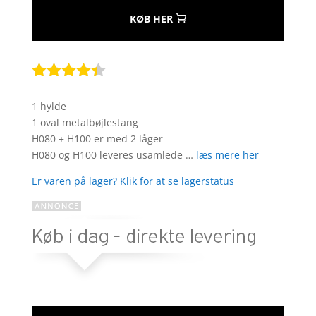
KØB HER
Bedømt
som
4.3
1 hylde
ud af 5
1 oval metalbøjlestang
baseret
H080 + H100 er med 2 låger
på
H080 og H100 leveres usamlede …
læs mere her
kundebedø
mmelser
Er varen på lager? Klik for at se lagerstatus