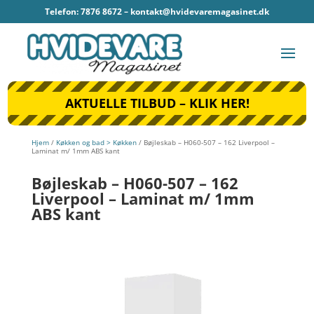
Telefon: 7876 8672 –
kontakt@hvidevaremagasinet.dk
AKTUELLE TILBUD – KLIK HER!
Hjem
/
Køkken og bad > Køkken
/ Bøjleskab – H060-507 – 162 Liverpool –
Laminat m/ 1mm ABS kant
Bøjleskab – H060-507 – 162
Liverpool – Laminat m/ 1mm
ABS kant