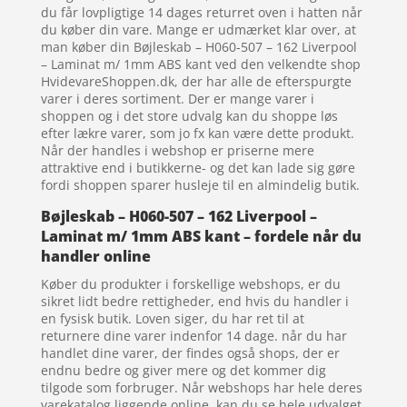
du får lovpligtige 14 dages returret oven i hatten når
du køber din vare. Mange er udmærket klar over, at
man køber din Bøjleskab – H060-507 – 162 Liverpool
– Laminat m/ 1mm ABS kant ved den velkendte shop
HvidevareShoppen.dk, der har alle de efterspurgte
varer i deres sortiment. Der er mange varer i
shoppen og i det store udvalg kan du shoppe løs
efter lækre varer, som jo fx kan være dette produkt.
Når der handles i webshop er priserne mere
attraktive end i butikkerne- og det kan lade sig gøre
fordi shoppen sparer husleje til en almindelig butik.
Bøjleskab – H060-507 – 162 Liverpool –
Laminat m/ 1mm ABS kant – fordele når du
handler online
Køber du produkter i forskellige webshops, er du
sikret lidt bedre rettigheder, end hvis du handler i
en fysisk butik. Loven siger, du har ret til at
returnere dine varer indenfor 14 dage. når du har
handlet dine varer, der findes også shops, der er
endnu bedre og giver mere og det kommer dig
tilgode som forbruger. Når webshops har hele deres
varekatalog liggende online, kan du se hele udvalget,