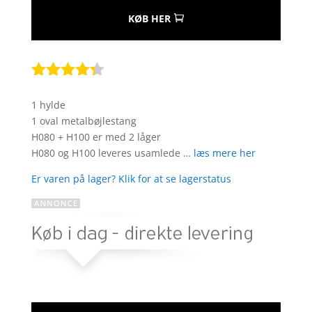
KØB HER
Bedømt
som
4.2
1 hylde
ud af 5
1 oval metalbøjlestang
baseret
H080 + H100 er med 2 låger
på
H080 og H100 leveres usamlede …
læs mere her
kundebedø
mmelser
Er varen på lager? Klik for at se lagerstatus