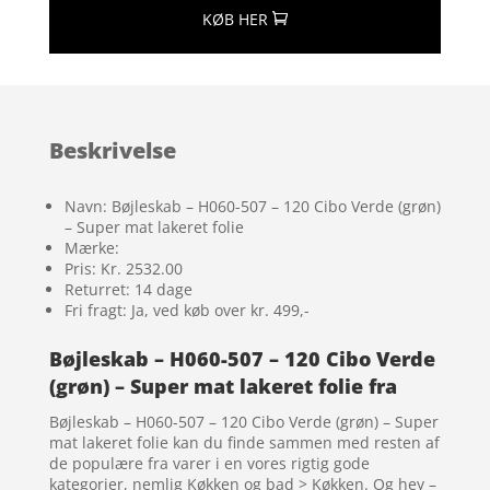
KØB HER
Beskrivelse
Navn: Bøjleskab – H060-507 – 120 Cibo Verde (grøn)
– Super mat lakeret folie
Mærke:
Pris: Kr. 2532.00
Returret: 14 dage
Fri fragt: Ja, ved køb over kr. 499,-
Bøjleskab – H060-507 – 120 Cibo Verde
(grøn) – Super mat lakeret folie fra
Bøjleskab – H060-507 – 120 Cibo Verde (grøn) – Super
mat lakeret folie kan du finde sammen med resten af
de populære fra varer i en vores rigtig gode
kategorier, nemlig Køkken og bad > Køkken. Og hey –