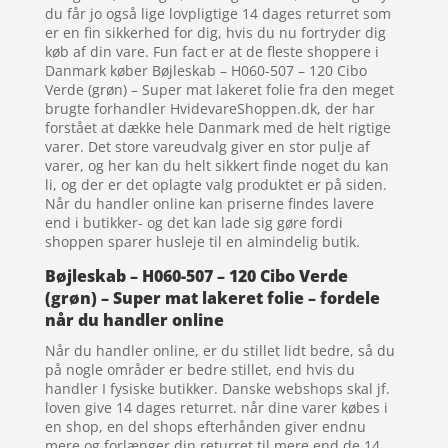
du får jo også lige lovpligtige 14 dages returret som
er en fin sikkerhed for dig, hvis du nu fortryder dig
køb af din vare. Fun fact er at de fleste shoppere i
Danmark køber Bøjleskab – H060-507 – 120 Cibo
Verde (grøn) – Super mat lakeret folie fra den meget
brugte forhandler HvidevareShoppen.dk, der har
forstået at dække hele Danmark med de helt rigtige
varer. Det store vareudvalg giver en stor pulje af
varer, og her kan du helt sikkert finde noget du kan
li, og der er det oplagte valg produktet er på siden.
Når du handler online kan priserne findes lavere
end i butikker- og det kan lade sig gøre fordi
shoppen sparer husleje til en almindelig butik.
Bøjleskab – H060-507 – 120 Cibo Verde
(grøn) – Super mat lakeret folie – fordele
når du handler online
Når du handler online, er du stillet lidt bedre, så du
på nogle områder er bedre stillet, end hvis du
handler I fysiske butikker. Danske webshops skal jf.
loven give 14 dages returret. når dine varer købes i
en shop, en del shops efterhånden giver endnu
mere og forlænger din returret til mere end de 14