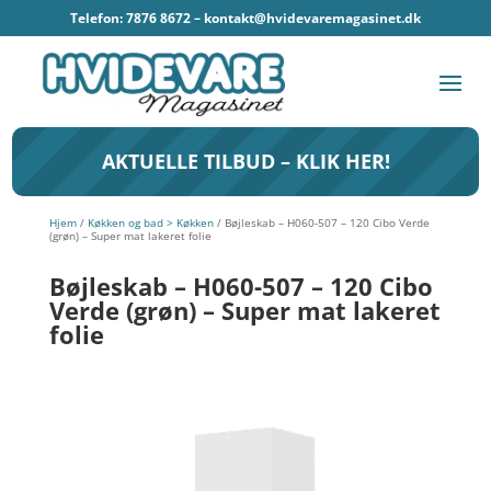
Telefon: 7876 8672 –
kontakt@hvidevaremagasinet.dk
AKTUELLE TILBUD – KLIK HER!
Hjem
/
Køkken og bad > Køkken
/ Bøjleskab – H060-507 – 120 Cibo Verde
(grøn) – Super mat lakeret folie
Bøjleskab – H060-507 – 120 Cibo
Verde (grøn) – Super mat lakeret
folie