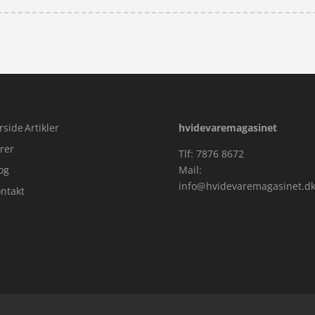
rside
Artikler
hvidevaremagasinet
rer
Tlf: 7876 8672
og
Mail:
info@hvidevaremagasinet.d
ntakt