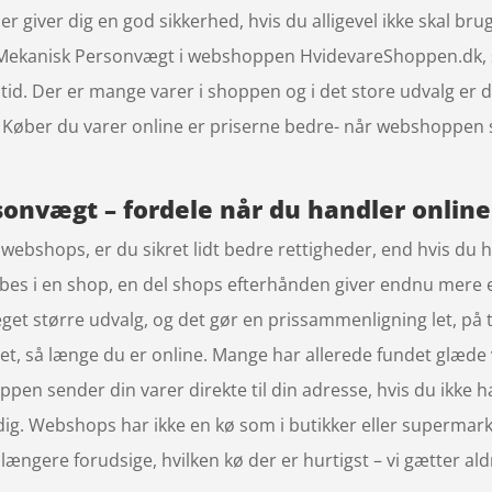
er giver dig en god sikkerhed, hvis du alligevel ikke skal brug
ekanisk Personvægt i webshoppen HvidevareShoppen.dk, s
id. Der er mange varer i shoppen og i det store udvalg er de
. Køber du varer online er priserne bedre- når webshoppen
onvægt – fordele når du handler online
ebshops, er du sikret lidt bedre rettigheder, end hvis du ha
købes i en shop, en del shops efterhånden giver endnu mere
get større udvalg, og det gør en prissammenligning let, på 
net, så længe du er online. Mange har allerede fundet glæde v
n sender din varer direkte til din adresse, hvis du ikke har
l dig. Webshops har ikke en kø som i butikker eller supermar
gere forudsige, hvilken kø der er hurtigst – vi gætter aldrig