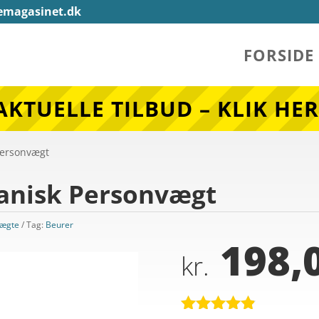
emagasinet.dk
FORSIDE
AKTUELLE TILBUD – KLIK HER
Personvægt
anisk Personvægt
vægte
Tag:
Beurer
198,
kr.