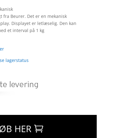
kanisk
t fra Beurer. Det er en mekanisk
ay. Displayet er letlæselig. Den kan
ed et interval på 1 kg
er
 se lagerstatus
ØB HER